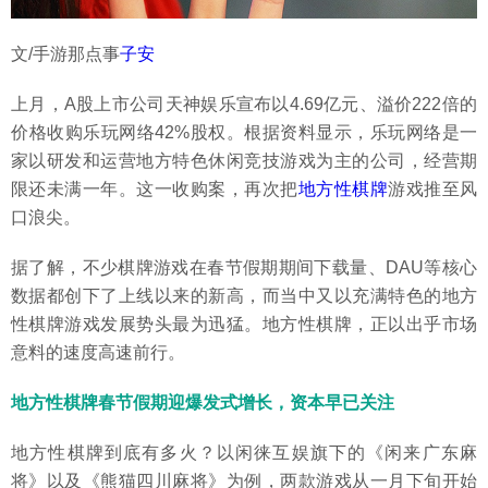
文/手游那点事
子安
上月，A股上市公司天神娱乐宣布以4.69亿元、溢价222倍的
价格收购乐玩网络42%股权。根据资料显示，乐玩网络是一
家以研发和运营地方特色休闲竞技游戏为主的公司，经营期
限还未满一年。这一收购案，再次把
地方性棋牌
游戏推至风
口浪尖。
据了解，不少棋牌游戏在春节假期期间下载量、DAU等核心
数据都创下了上线以来的新高，而当中又以充满特色的地方
性棋牌游戏发展势头最为迅猛。地方性棋牌，正以出乎市场
意料的速度高速前行。
地方性棋牌春节假期迎爆发式增长，资本早已关注
地方性棋牌到底有多火？以闲徕互娱旗下的《闲来广东麻
将》以及《熊猫四川麻将》为例，两款游戏从一月下旬开始