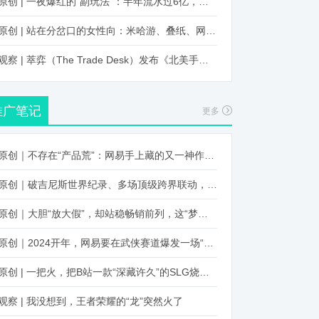
原创 | 一夜爆红的“副玩法”：半年流水过6亿，厂商争抢入局
原创 | 站在分岔口的女性向：米哈游、叠纸、网易、腾讯谁能赢？
观察 | 萃弈（The Trade Desk）发布《北美手游市场品牌出海增长白皮书》：中国厂商表现不凡，智能大屏成新营销赛道
推广笔记
更多
原创｜不存在“产品荒”：网易手上藏的又一神作曝光，这次要引爆日式RPG！
原创｜破吉尼斯世界纪录、多场顶级跨界联动，《王国纪元》又整了新活！
原创｜大胆“放大假”，却站稳畅销前列，这“梦幻”操作让多少人眼红！
原创｜2024开年，网易要在武侠赛道爆发一场“品类革命”
原创 | 一把火，把B站一款“深藏许久”的SLG烧出圈了
观察 | 我没想到，王者荣耀的“龙”突然火了