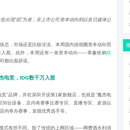
告出现“拟”为准，非上市公司资本动向则以首日媒体公
状态，市场还是比较冷淡。本周国内游戏圈资本动向照
资本入股。此外，本周还有一条资本动向——掌趣收购
联
司都出面辟谣。
杰电竞，IDG数千万入股
杰电竞"品牌，并在深圳开设第1家旗舰店，也就是"魔杰电
有230台设备，店内有赛事比赛专区、直播专区、桌游以
店内举办赛事，发掘优秀选手等。
利模式有些不同。除了传统的上网区域——网费酒水利润