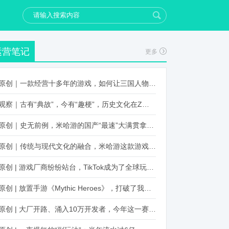
运营笔记
更多
原创｜一款经营十多年的游戏，如何让三国人物“活”起来？
观察｜古有“典故”，今有“趣梗”，历史文化在Z世代创新下焕发新生机
原创｜史无前例，米哈游的国产“最速”大满贯拿到了！
原创｜传统与现代文化的融合，米哈游这款游戏品牌跨界再出新招
原创 | 游戏厂商纷纷站台，TikTok成为了全球玩家新阵地？
原创 | 放置手游《Mythic Heroes》，打破了我们对韩国发行的认知
原创 | 大厂开路、涌入10万开发者，今年这一赛道又火起来了！了