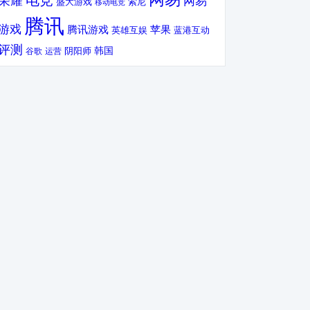
电竞
荣耀
网易
盛大游戏
索尼
移动电竞
腾讯
游戏
腾讯游戏
苹果
英雄互娱
蓝港互动
评测
韩国
谷歌
运营
阴阳师