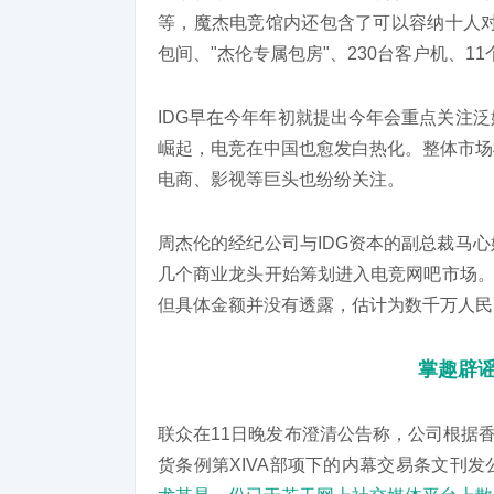
等，魔杰电竞馆内还包含了可以容纳十人对战
包间、"杰伦专属包房"、230台客户机、1
IDG早在今年年初就提出今年会重点关注
崛起，电竞在中国也愈发白热化。整体市场
电商、影视等巨头也纷纷关注。
周杰伦的经纪公司与IDG资本的副总裁马
几个商业龙头开始筹划进入电竞网吧市场。
但具体金额并没有透露，估计为数千万人民
掌趣辟
联众在11日晚发布澄清公告称，公司根据香港
货条例第XIVA部项下的内幕交易条文刊发