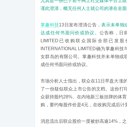
尤其是一份已于若干网上社交媒体平台上散
谨此澄清，概无任何人士就公司的潜在全面
掌趣科技
13日发布澄清公告，
表示未单独或
达成任何书面问价或协议。
公告称，日前媒
LIMITED已收购联众国际全部已发股
INTERNATIONAL LIMITED确
女群岛的有限公司。掌趣科技并未单独或联合
成任何书面问价或协议。
市场分析人士指出，联众在11日早盘大涨
了一份疑似联众上市公告的文档。这份打印
众获持股约28%、在内地新三板挂牌的体
购，要约每股作价是4元，在收购完成后计
消息流出后联众股价一度被炒高逾14%，