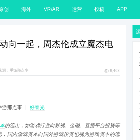
原创
海外
VR/AR
运营
投稿
APP
资本动向一起，周杰伦成立魔杰电
来源：手游那点事
9,463
 手游那点事 ｜
好春光
本
的流出，如游戏行业向影视、金融、直播平台投资等
虑，国内游戏资本向国外游戏投资也视为游戏资本的流