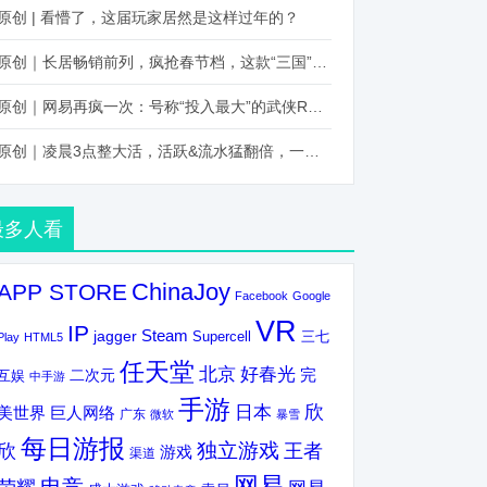
原创 | 看懵了，这届玩家居然是这样过年的？
原创｜长居畅销前列，疯抢春节档，这款“三国”火得太离谱了
原创｜网易再疯一次：号称“投入最大”的武侠RPG要在上半年炸了！
原创｜凌晨3点整大活，活跃&流水猛翻倍，一场“逆袭”把我看傻了！
最多人看
ChinaJoy
APP STORE
Facebook
Google
VR
IP
Steam
jagger
三七
Supercell
Play
HTML5
任天堂
北京
好春光
完
互娱
二次元
中手游
手游
欣
日本
美世界
巨人网络
广东
微软
暴雪
每日游报
独立游戏
欣
王者
游戏
渠道
网易