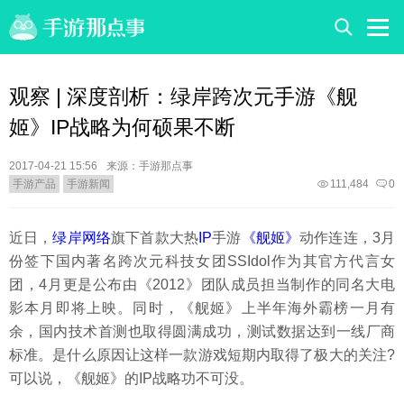
观察 | 深度剖析：绿岸跨次元手游《舰
姬》IP战略为何硕果不断
2017-04-21 15:56
来源：手游那点事
手游产品
手游新闻
111,484
0
近日，
绿岸网络
旗下首款大热
IP
手游
《舰姬》
动作连连，3月
份签下国内著名跨次元科技女团SSIdol作为其官方代言女
团，4月更是公布由《2012》团队成员担当制作的同名大电
影本月即将上映。同时，《舰姬》上半年海外霸榜一月有
余，国内技术首测也取得圆满成功，测试数据达到一线厂商
标准。是什么原因让这样一款游戏短期内取得了极大的关注?
可以说，《舰姬》的IP战略功不可没。