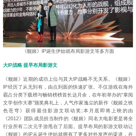
《舰姬》IP诞生伊始就布局影游文等多方面
大IP战略 提早布局影游文
《舰姬》近期的成功上位与其大IP战略不无关系。《舰姬》
IP经历了从无到有，由点到面的快速扩张。不仅游戏在海外
霸占分类下载榜与畅销榜榜首长达月余，在年初举办的“掌阅
文学创作大赛”颁奖典礼上，人气作家逸尘的新作《舰姬之铁
色苍穹》获得最佳影游文联动奖;本月底即将上映的由
《2012》团队成员担当制作的《舰姬》同名大电影更是将全
行业所有二次元手游甩在了后面。提早布局的影游文联动让
《舰姬》的IP从诞生伊始就拥有了更多对外发声的渠道，在