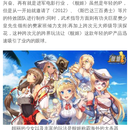
兴奋。再有就是进军电影行业，《舰姬》虽然是年轻的IP，
但是从一开始就邀请了《2012》、《斯巴达三百勇士》等片
的特效团队进行制作;同时，武术指导方面则有功夫巨星樊少
皇先生领衔的樊家班倾力支持;再加上跨次元大师级导演探
花，这种跨次元的跨界玩法让《舰姬》这款年轻的IP产品迅
速吸引了业内的眼球。
靓丽的少女以及丰富的玩法是舰姬称霸海外的大杀器