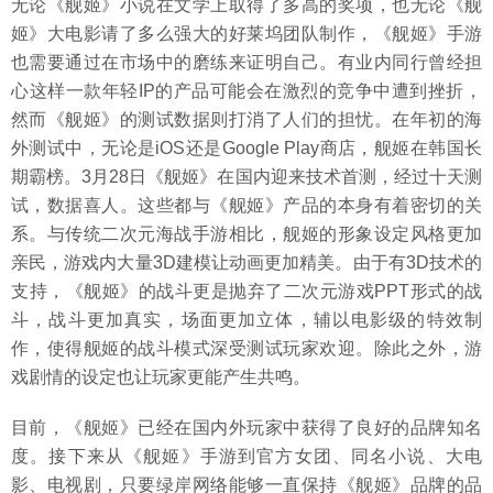
无论《舰姬》小说在文学上取得了多高的奖项，也无论《舰
姬》大电影请了多么强大的好莱坞团队制作，《舰姬》手游
也需要通过在市场中的磨练来证明自己。有业内同行曾经担
心这样一款年轻IP的产品可能会在激烈的竞争中遭到挫折，
然而《舰姬》的测试数据则打消了人们的担忧。在年初的海
外测试中，无论是iOS还是Google Play商店，舰姬在韩国长
期霸榜。3月28日《舰姬》在国内迎来技术首测，经过十天测
试，数据喜人。这些都与《舰姬》产品的本身有着密切的关
系。与传统二次元海战手游相比，舰姬的形象设定风格更加
亲民，游戏内大量3D建模让动画更加精美。由于有3D技术的
支持，《舰姬》的战斗更是抛弃了二次元游戏PPT形式的战
斗，战斗更加真实，场面更加立体，辅以电影级的特效制
作，使得舰姬的战斗模式深受测试玩家欢迎。除此之外，游
戏剧情的设定也让玩家更能产生共鸣。
目前，《舰姬》已经在国内外玩家中获得了良好的品牌知名
度。接下来从《舰姬》手游到官方女团、同名小说、大电
影、电视剧，只要绿岸网络能够一直保持《舰姬》品牌的品