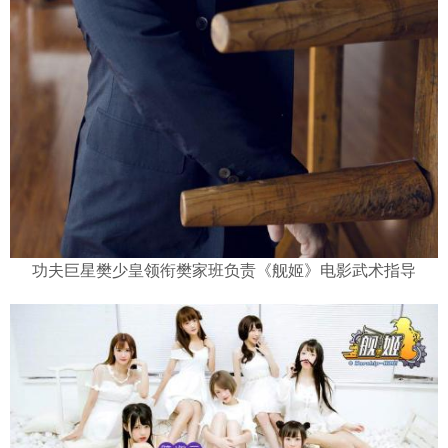
功夫巨星樊少皇领衔樊家班负责《舰姬》电影武术指导