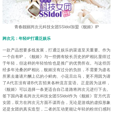
青春靓丽跨次元科技女团SSIdol加盟《舰姬》IP
跨次元：年轻IP打通泛娱乐
一款产品想要多线发展，打通泛娱乐的渠道至关重要。作为
一个自有IP，《舰姬》与一些拥有较长历史的IP相比显得过
于年轻，但这样的年轻恰恰也是推广的优势所在。与这些历
经多年沧桑的IP相比，舰姬没有过分的负担，不需要为虚名
所累去邀请片酬上亿的小鲜肉、小花旦出马，更不用因为请
了A代言没有请B代言招来各种流言蜚语。正是因为这样，
《舰姬》可以选择一条更适合自己道路将跨次元进行下去。
签下国内著名跨次元科技女团SSIdol作为《舰姬》官方代言
女团，双方在跨次元方面不谋而合，无论是游戏的虚拟形象
还是女团的真实造型，二者的互动更能让年轻的粉丝们感到