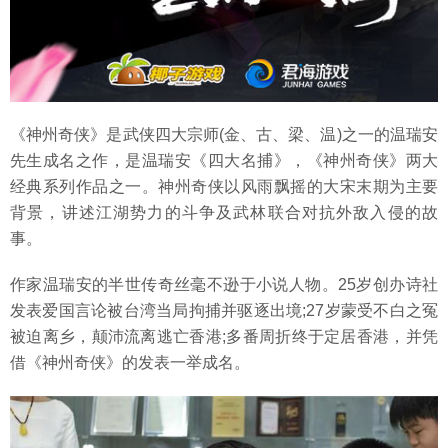
《神州奇侠》是武侠四大宗师(金、古、梁、温)之一的温瑞安
先生成名之作，是温瑞安《四大名捕》，《神州奇侠》两大
经典系列作品之一。神州奇侠以风雨飘摇的大宋末期为主要
背景，讲述江湖势力的斗争及武林联合对抗外敌入侵的故
事。
作家温瑞安的半世传奇丝毫不逊于小说人物。25岁创办诗社
发表爱国言论被台湾当局拘捕并驱逐出境;27岁蒙受不白之冤
被迫离乡，颠沛流离逃亡香港;多番周折终于定居香港，并凭
借《神州奇侠》的发表一举成名。