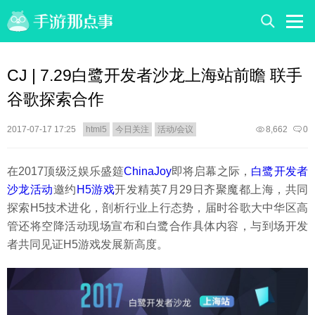
CJ | 7.29白鹭开发者沙龙上海站前瞻 联手
谷歌探索合作
2017-07-17 17:25
html5
今日关注
活动/会议
8,662
0
在2017顶级泛娱乐盛筵
ChinaJoy
即将启幕之际，
白鹭开发者
沙龙活动
邀约
H5游戏
开发精英7月29日齐聚魔都上海，共同
探索H5技术进化，剖析行业上行态势，届时谷歌大中华区高
管还将空降活动现场宣布和白鹭合作具体内容，与到场开发
者共同见证H5游戏发展新高度。