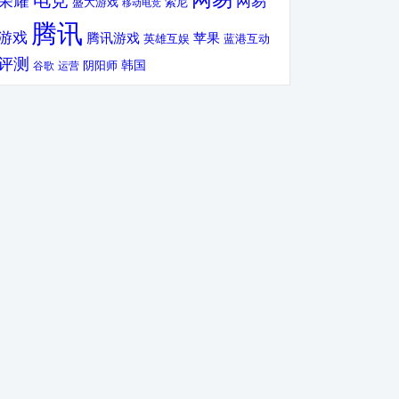
电竞
荣耀
网易
盛大游戏
索尼
移动电竞
腾讯
游戏
腾讯游戏
苹果
英雄互娱
蓝港互动
评测
韩国
谷歌
运营
阴阳师