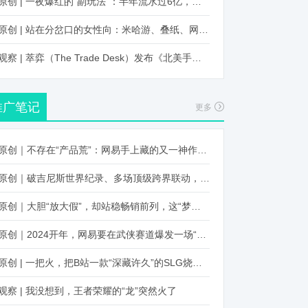
原创 | 一夜爆红的“副玩法”：半年流水过6亿，厂商争抢入局
原创 | 站在分岔口的女性向：米哈游、叠纸、网易、腾讯谁能赢？
观察 | 萃弈（The Trade Desk）发布《北美手游市场品牌出海增长白皮书》：中国厂商表现不凡，智能大屏成新营销赛道
推广笔记
更多
原创｜不存在“产品荒”：网易手上藏的又一神作曝光，这次要引爆日式RPG！
原创｜破吉尼斯世界纪录、多场顶级跨界联动，《王国纪元》又整了新活！
原创｜大胆“放大假”，却站稳畅销前列，这“梦幻”操作让多少人眼红！
原创｜2024开年，网易要在武侠赛道爆发一场“品类革命”
原创 | 一把火，把B站一款“深藏许久”的SLG烧出圈了
观察 | 我没想到，王者荣耀的“龙”突然火了