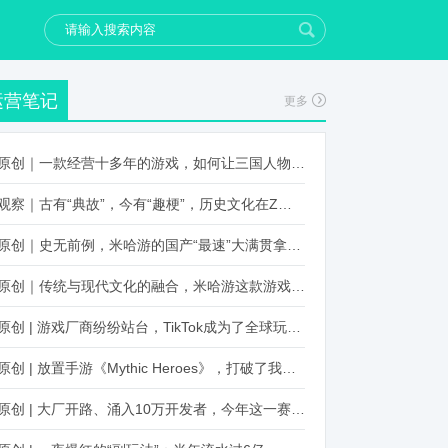
运营笔记
更多
原创｜一款经营十多年的游戏，如何让三国人物“活”起来？
观察｜古有“典故”，今有“趣梗”，历史文化在Z世代创新下焕发新生机
原创｜史无前例，米哈游的国产“最速”大满贯拿到了！
原创｜传统与现代文化的融合，米哈游这款游戏品牌跨界再出新招
原创 | 游戏厂商纷纷站台，TikTok成为了全球玩家新阵地？
原创 | 放置手游《Mythic Heroes》，打破了我们对韩国发行的认知
原创 | 大厂开路、涌入10万开发者，今年这一赛道又火起来了！了