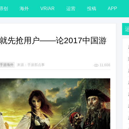
原创
海外
VR/AR
运营
投稿
APP
钱就先抢用户——论2017中国游
手游海外
来源：手游那点事
11,608