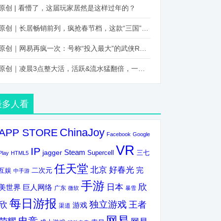
原创 | 看懵了，这届玩家居然是这样过年的？
原创｜长居畅销前列，疯抢春节档，这款“三国”火得太离谱了
原创｜网易再疯一次：号称“投入最大”的武侠RPG要在上半年炸了！
原创｜凌晨3点整大活，活跃&流水猛翻倍，一场“逆袭”把我看傻了！
最多人看
ChinaJoy
APP STORE
Facebook
Google
VR
IP
Steam
jagger
三七
Supercell
Play
HTML5
任天堂
北京
好春光
完
互娱
二次元
中手游
手游
欣
日本
美世界
巨人网络
广东
微软
暴雪
每日游报
独立游戏
欣
王者
游戏
渠道
网易