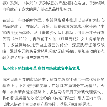
界》系列、《神武2》系列成熟的产品矩阵在端游、手游领域
内构建起了庞大的用户基础及品牌影响力。
在过去一年多的时间里，多益网络逐步推进以自研IP为核心
的品牌建设，在综艺、音乐、影视领域为游戏玩家带来了丰
富的泛娱乐体验。从《蜜蜂少女队》联动，到音乐才子许嵩
代言《神武2》，再到前不久的《双世宠妃》女主角梁洁合
作，多益网络依托于自主运营的优势，深度践行泛娱乐战
略，通过多元的跨界营销和玩家“无缝”接触，更加主动的姿态
融入进了年轻用户群体当中。
新环境下的战略变革 多益网络或成资本新宠儿
面对日新月异的市场需求，多益网络坚守研运一体化策略的
基础上，不断进行着变革，广领域布局细分市场精品。今
年，在自研自运的基础上，多益网络开启了游戏代理模式，
将有着“最美冒险沙盒”之称的《传送门骑士》引入国内市场，
以此来快速丰富自身的产品矩阵，满足玩家们的需求。