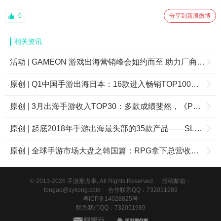
0
分享到新浪微博
相关资讯
活动 | GAMEON 游戏出海营销峰会如约而至 助力厂商挖掘更多机遇
原创 | Q1中国手游出海日本：16款进入畅销TOP100共吸金3.1亿美元，网易《荒野行动》占比近1/3
原创 | 3月出海手游收入TOP30：多款成绩斐然，《PUBG Mobile》创下营收纪录
原创 | 起底2018年手游出海最头部的35款产品——SLG成绩惊艳
原创 | 全球手游市场大盘之韩国篇：RPG拿下总营收的67.2%，中国手游席卷市场
© 2013-2026 手游那点事, All Rights Reserved.
投稿邮箱：
tougao@sykong.com
合作联系QQ：732051989
粤ICP备14028825号
联系我们QQ：732051989