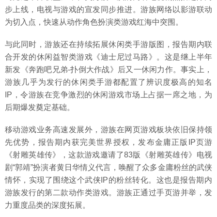
步上线，电视与游戏的宣发同步推进。游族网络以影游联动
为切入点，快速从动作角色扮演类游戏红海中突围。
与此同时，游族还在持续拓展休闲类手游版图，报告期内联
合开发的休闲益智类游戏《迪士尼过马路》。这是继上半年
新发《奔跑吧兄弟-扑倒大作战》后又一休闲力作。事实上，
游族几乎为发行的休闲类手游都配置了辨识度极高的知名
IP，令游族在竞争激烈的休闲游戏市场上占据一席之地，为
后期爆发奠定基础。
移动游戏业务高速发展外，游族在网页游戏板块依旧保持领
先优势，报告期内获完美世界授权，发布金庸正版IP页游
《射雕英雄传》，这款游戏邀请了83版《射雕英雄传》电视
剧“郭靖”扮演者黄日华情义代言，唤醒了众多金庸粉丝的武侠
情怀，实现了围绕这个武侠IP的粉丝转化。这也是报告期内
游族发行的第二款动作类游戏。游族正通过手页游并举，发
力重度品类的深度拓展。