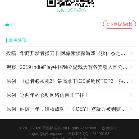
0
分享到新浪微博
相关资讯
投稿 | 华裔开发者操刀 国风像素侦探游戏《狄仁杰之锦蔷薇》现已登陆iOS
观察 | 2019 indiePlay中国独立游戏大赛各奖项入围公布，12月8日WePlay现场进行颁奖典礼
原创 | 《忍者必须死3》最高拿下iOS畅销榜TOP3，独立游戏商业化已经不是“伪命题”？
原创 | 这两年的心动网络仿佛开了挂！
原创 | 纠缠一年，维权成功！《ICEY》盗版方被判赔偿逾100万
© 2013-2026 手游那点事, All Rights Reserved.
投稿邮箱：
tougao@sykong.com
合作联系QQ：732051989