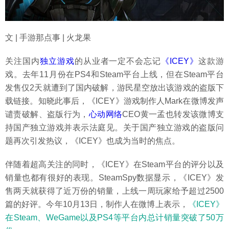
文 | 手游那点事 | 火龙果
关注国内
独立游戏
的从业者一定不会忘记
《ICEY》
这款游
戏。去年11月份在PS4和Steam平台上线，但在Steam平台
发售仅2天就遭到了国内破解，游民星空放出该游戏的盗版下
载链接。知晓此事后，《ICEY》游戏制作人Mark在微博发声
谴责破解、盗版行为，
心动网络
CEO黄一孟也转发该微博支
持国产独立游戏并表示法庭见。关于国产独立游戏的盗版问
题再次引发热议，《ICEY》也成为当时的焦点。
伴随着超高关注的同时，《ICEY》在Steam平台的评分以及
销量也都有很好的表现。SteamSpy数据显示，《ICEY》发
售两天就获得了近万份的销量，上线一周玩家给予超过2500
篇的好评。今年10月13日，制作人在微博上表示，
《ICEY》
在Steam、WeGame以及PS4等平台内总计销量突破了50万