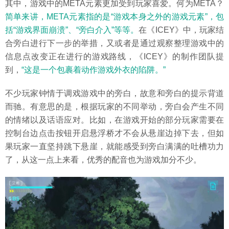
其中，游戏中的META元素更加受到玩家喜爱。何为META？
简单来讲，META元素指的是“游戏本身之外的游戏元素”，包
括“游戏界面崩溃”、“旁白介入”等等。
在《ICEY》中，玩家结
合旁白进行下一步的举措，又或者是通过观察整理游戏中的
信息点改变正在进行的游戏路线，《ICEY》的制作团队提
到，
“这是一个包裹着动作游戏外衣的陷阱。”
不少玩家钟情于调戏游戏中的旁白，故意和旁白的提示背道
而驰。有意思的是，根据玩家的不同举动，旁白会产生不同
的情绪以及话语应对。比如，在游戏开始的部分玩家需要在
控制台边点击按钮开启悬浮桥才不会从悬崖边掉下去，但如
果玩家一直坚持跳下悬崖，就能感受到旁白满满的吐槽功力
了，从这一点上来看，优秀的配音也为游戏加分不少。