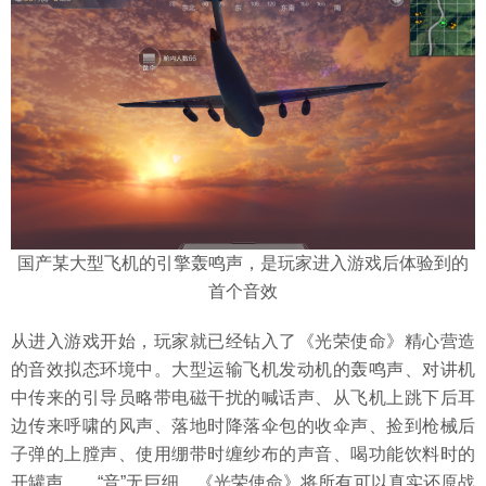
国产某大型飞机的引擎轰鸣声，是玩家进入游戏后体验到的
首个音效
从进入游戏开始，玩家就已经钻入了《光荣使命》精心营造
的音效拟态环境中。大型运输飞机发动机的轰鸣声、对讲机
中传来的引导员略带电磁干扰的喊话声、从飞机上跳下后耳
边传来呼啸的风声、落地时降落伞包的收伞声、捡到枪械后
子弹的上膛声、使用绷带时缠纱布的声音、喝功能饮料时的
开罐声……“音”无巨细，《光荣使命》将所有可以真实还原战