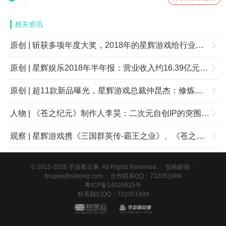
相关资讯
原创 | 斩获多项年度大奖，2018年的星辉游戏给行业带来了多少惊喜？
原创 | 星辉娱乐2018年半年报：营业收入约16.39亿元，海外游戏收入增长298.23%
原创 | 超11款新品曝光，星辉游戏总裁仲昆杰：修炼内功，才能不惧竞争
人物 | 《苍之纪元》制作人李昊：二次元自创IP的突围之路
观察 | 星辉游戏携《三国群英传-霸王之业》、《苍之纪元》角逐2017CGDA
© 2013-2026 手游那点事, All Rights Reserved.
投稿邮箱：
tougao@sykong.com
合作联系QQ：732051989
粤ICP备14028825号
联系我们QQ：732051989