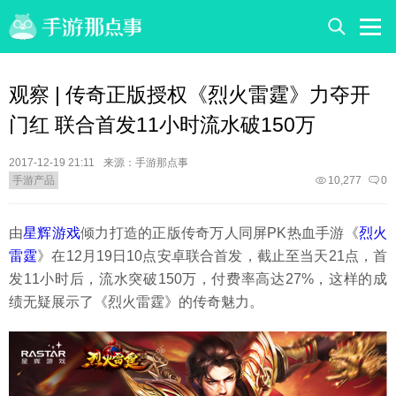
观察 | 传奇正版授权《烈火雷霆》力夺开
门红 联合首发11小时流水破150万
2017-12-19 21:11
来源：手游那点事
手游产品
10,277
0
由
星辉游戏
倾力打造的正版传奇万人同屏PK热血手游《
烈火
雷霆
》在12月19日10点安卓联合首发，截止至当天21点，首
发11小时后，流水突破150万，付费率高达27%，这样的成
绩无疑展示了《烈火雷霆》的传奇魅力。