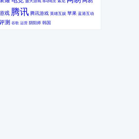
电竞
荣耀
网易
盛大游戏
索尼
移动电竞
腾讯
游戏
腾讯游戏
苹果
英雄互娱
蓝港互动
评测
韩国
谷歌
运营
阴阳师