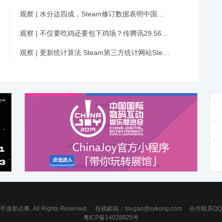
观察 | 水分达四成，Steam修订数据表明中国玩家其实没那么多
观察 | 不仅要吃鸡还要包下鸡场？传腾讯29.56亿元收购蓝洞10％股权，将成第二大股东
观察 | 更新统计算法 Steam第三方统计网站SteamSpy重新上线
 手游那点事, All Rights Reserved.
投稿邮箱：
tougao@sykong.com
合作联系QQ：7
粤ICP备14028825号