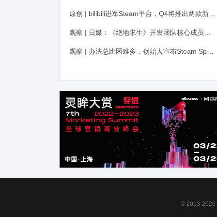
原创 | bilibili进军Steam平台，Q4将推出两款新作，瞄准PC二次元玩家
观察 | 日媒：《绝地求生》开发团队核心成员工资达3000万
观察 | 办法总比困难多，创始人宣布Steam Spy复活
© 2013-2026