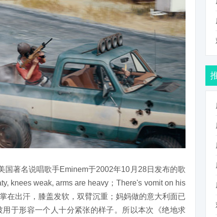
著名说唱歌手Eminem于2002年10月28日发布的歌
, knees weak, arms are heavy；There's vomit on his
hetti”（他的手掌在出汗，膝盖发软，双臂沉重；妈妈做的意大利面已
被用于形容一个人十分紧张的样子。所以本次《绝地求