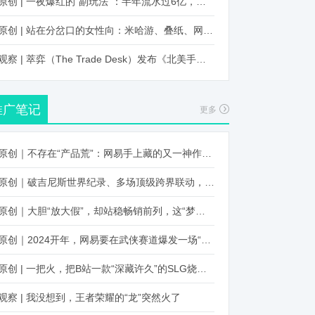
原创 | 一夜爆红的“副玩法”：半年流水过6亿，厂商争抢入局
原创 | 站在分岔口的女性向：米哈游、叠纸、网易、腾讯谁能赢？
观察 | 萃弈（The Trade Desk）发布《北美手游市场品牌出海增长白皮书》：中国厂商表现不凡，智能大屏成新营销赛道
推广笔记
更多
原创｜不存在“产品荒”：网易手上藏的又一神作曝光，这次要引爆日式RPG！
原创｜破吉尼斯世界纪录、多场顶级跨界联动，《王国纪元》又整了新活！
原创｜大胆“放大假”，却站稳畅销前列，这“梦幻”操作让多少人眼红！
原创｜2024开年，网易要在武侠赛道爆发一场“品类革命”
原创 | 一把火，把B站一款“深藏许久”的SLG烧出圈了
观察 | 我没想到，王者荣耀的“龙”突然火了