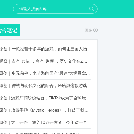
运营笔记
更多
原创｜一款经营十多年的游戏，如何让三国人物“活”起来？
观察｜古有“典故”，今有“趣梗”，历史文化在Z世代创新下焕发新生机
原创｜史无前例，米哈游的国产“最速”大满贯拿到了！
原创｜传统与现代文化的融合，米哈游这款游戏品牌跨界再出新招
原创 | 游戏厂商纷纷站台，TikTok成为了全球玩家新阵地？
原创 | 放置手游《Mythic Heroes》，打破了我们对韩国发行的认知
原创 | 大厂开路、涌入10万开发者，今年这一赛道又火起来了！了