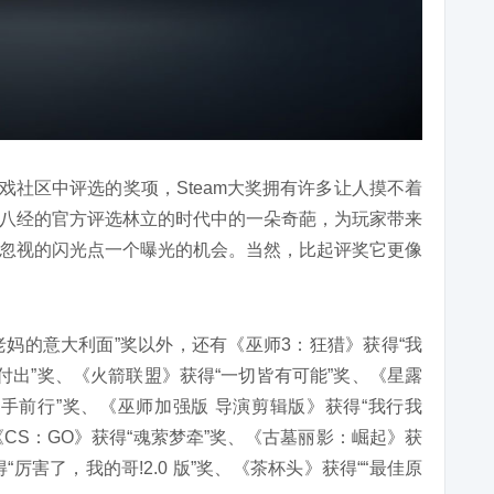
游戏社区中评选的奖项，Steam大奖拥有许多让人摸不着
八经的官方评选林立的时代中的一朵奇葩，为玩家带来
忽视的闪光点一个曝光的机会。当然，比起评奖它更像
“老妈的意大利面”奖以外，还有《巫师3：狂猎》获得“我
付出”奖、《火箭联盟》获得“一切皆有可能”奖、《星露
手前行”奖、《巫师加强版 导演剪辑版》获得“我行我
《CS：GO》获得“魂萦梦牵”奖、《古墓丽影：崛起》获
厉害了，我的哥!2.0 版”奖、《茶杯头》获得““最佳原