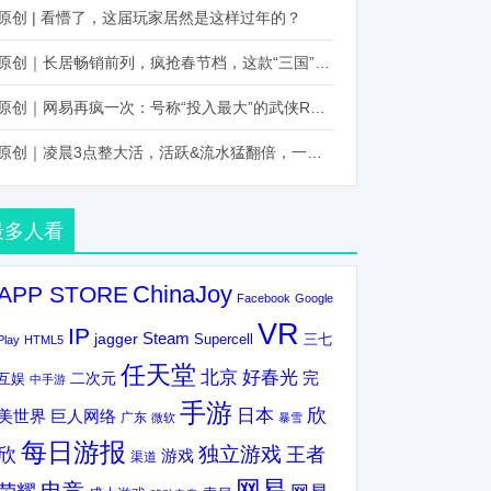
原创 | 看懵了，这届玩家居然是这样过年的？
原创｜长居畅销前列，疯抢春节档，这款“三国”火得太离谱了
原创｜网易再疯一次：号称“投入最大”的武侠RPG要在上半年炸了！
原创｜凌晨3点整大活，活跃&流水猛翻倍，一场“逆袭”把我看傻了！
最多人看
ChinaJoy
APP STORE
Facebook
Google
VR
IP
Steam
jagger
三七
Supercell
Play
HTML5
任天堂
北京
好春光
完
互娱
二次元
中手游
手游
欣
日本
美世界
巨人网络
广东
微软
暴雪
每日游报
独立游戏
欣
王者
游戏
渠道
网易