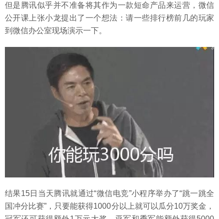
但是腾讯似乎并不准备将其作为一款短命产品来运营，微信
公开课上张小龙提出了一个想法：请一些排行榜前几的玩家
到微信办公室现场演示一下。
结果15日当天腾讯就通过“微信电竞”小程序举办了“跳一跳全
国冲分比赛”，只要能获得1000分以上就可以瓜分10万奖金，
冠军还可获得额外1万元大奖，亚军和季军能额外获得5000