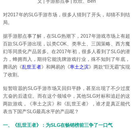
文 | 手游那点事 | 欣欣、Ben
对2017年的SLG手游市场，很多人猜到了开头，却猜不到结
局。
据手游那点事了解，在SLG热潮下，2017年游戏市场上有超
百款SLG手游出现，以类COK、类率土、三国策略、西方魔
幻等同质化产品居多。在2017年初，很多人看到了SLG的潜
力，蜂拥而入，期待它能洗牌游戏行业，殊不知到了年底，
腾讯的《
乱世王者
》和网易的《
率土之滨
》两款“巨无霸”实现
了收割。
短暂喧嚣的SLG手游市场又回归平静，甚至出现了不少过度
亢奋的后遗症。而在这个领域中，其他SLG对标和追赶的这
两款游戏，《率土之滨》和《乱世王者》，谁才是真正能代
表当下国产SLG最高水平的产品呢？
一、《乱世王者》：为SLG在畅销榜前三争了一口气