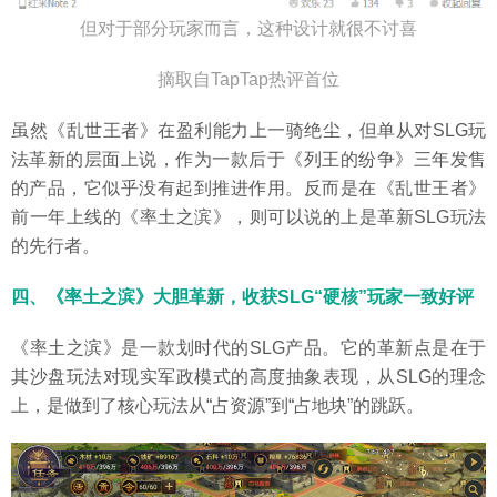
但对于部分玩家而言，这种设计就很不讨喜
摘取自TapTap热评首位
虽然《乱世王者》在盈利能力上一骑绝尘，但单从对SLG玩
法革新的层面上说，作为一款后于《列王的纷争》三年发售
的产品，它似乎没有起到推进作用。反而是在《乱世王者》
前一年上线的《率土之滨》，则可以说的上是革新SLG玩法
的先行者。
四、《率土之滨》大胆革新，收获SLG“硬核”玩家一致好评
《率土之滨》是一款划时代的SLG产品。它的革新点是在于
其沙盘玩法对现实军政模式的高度抽象表现，从SLG的理念
上，是做到了核心玩法从“占资源”到“占地块”的跳跃。