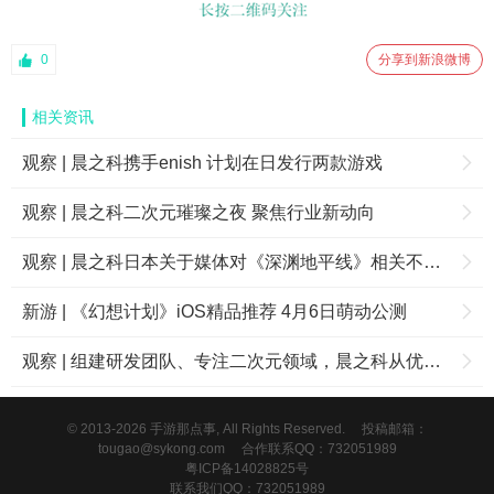
0
分享到新浪微博
相关资讯
观察 | 晨之科携手enish 计划在日发行两款游戏
观察 | 晨之科二次元璀璨之夜 聚焦行业新动向
观察 | 晨之科日本关于媒体对《深渊地平线》相关不实报道发布声明
新游 | 《幻想计划》iOS精品推荐 4月6日萌动公测
观察 | 组建研发团队、专注二次元领域，晨之科从优秀游戏厂商到成超级游戏大厂进化之路
© 2013-2026 手游那点事, All Rights Reserved.
投稿邮箱：
tougao@sykong.com
合作联系QQ：732051989
粤ICP备14028825号
联系我们QQ：732051989