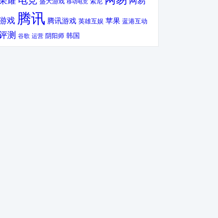
电竞
荣耀
网易
盛大游戏
索尼
移动电竞
腾讯
游戏
腾讯游戏
苹果
英雄互娱
蓝港互动
评测
韩国
谷歌
运营
阴阳师