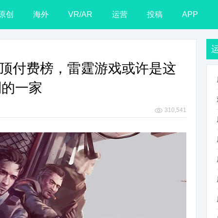
原创
海外
VR/AR
运营
投稿
APP
品登顶付费榜，雷霆游戏或许是这
利的一家
310,541