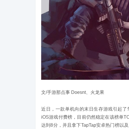
文/手游那点事 Doesnt、火龙果
近日，一款单机向的末日生存游戏引起了笔者
iOS游戏付费榜，目前仍然稳定在该榜单TO
达到8分，并且拿下TapTap安卓热门榜以