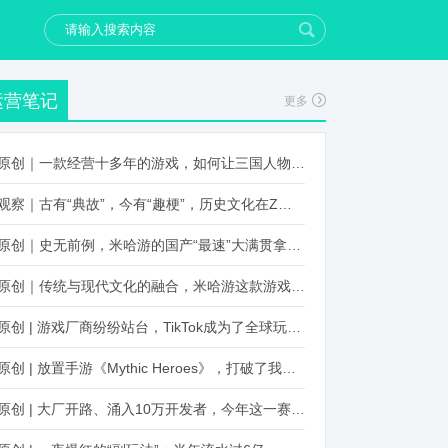
运营笔记
更多
原创｜一款经营十多年的游戏，如何让三国人物“活”起来？
观察｜古有“典故”，今有“趣梗”，历史文化在Z世代创新下焕发新生机
原创｜史无前例，米哈游的国产“最速”大满贯拿到了！
原创｜传统与现代文化的融合，米哈游这款游戏品牌跨界再出新招
原创 | 游戏厂商纷纷站台，TikTok成为了全球玩家新阵地？
原创 | 放置手游《Mythic Heroes》，打破了我们对韩国发行的认知
原创 | 大厂开路、涌入10万开发者，今年这一赛道又火起来了！了