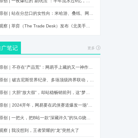
原创 | 一夜爆红的“副玩法”：半年流水过6亿，厂商争抢入局
原创 | 站在分岔口的女性向：米哈游、叠纸、网易、腾讯谁能赢？
观察 | 萃弈（The Trade Desk）发布《北美手游市场品牌出海增长白皮书》：中国厂商表现不凡，智能大屏成新营销赛道
推广笔记
更多
原创｜不存在“产品荒”：网易手上藏的又一神作曝光，这次要引爆日式RPG！
原创｜破吉尼斯世界纪录、多场顶级跨界联动，《王国纪元》又整了新活！
原创｜大胆“放大假”，却站稳畅销前列，这“梦幻”操作让多少人眼红！
原创｜2024开年，网易要在武侠赛道爆发一场“品类革命”
原创 | 一把火，把B站一款“深藏许久”的SLG烧出圈了
观察 | 我没想到，王者荣耀的“龙”突然火了