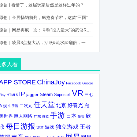
原创 | 看懵了，这届玩家居然是这样过年的？
原创｜长居畅销前列，疯抢春节档，这款“三国”火得太离谱了
原创｜网易再疯一次：号称“投入最大”的武侠RPG要在上半年炸了！
原创｜凌晨3点整大活，活跃&流水猛翻倍，一场“逆袭”把我看傻了！
最多人看
ChinaJoy
APP STORE
Facebook
Google
VR
IP
Steam
jagger
三七
Supercell
Play
HTML5
任天堂
北京
好春光
完
互娱
二次元
中手游
手游
欣
日本
美世界
巨人网络
广东
微软
暴雪
每日游报
独立游戏
欣
王者
游戏
渠道
网易