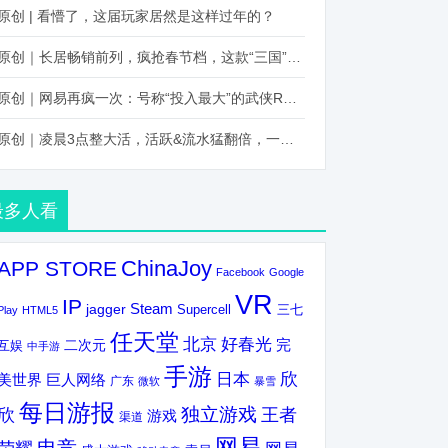
原创 | 看懵了，这届玩家居然是这样过年的？
原创｜长居畅销前列，疯抢春节档，这款“三国”火得太离谱了
原创｜网易再疯一次：号称“投入最大”的武侠RPG要在上半年炸了！
原创｜凌晨3点整大活，活跃&流水猛翻倍，一场“逆袭”把我看傻了！
最多人看
ChinaJoy
APP STORE
Facebook
Google
VR
IP
Steam
jagger
三七
Supercell
Play
HTML5
任天堂
北京
好春光
完
互娱
二次元
中手游
手游
欣
日本
美世界
巨人网络
广东
微软
暴雪
每日游报
独立游戏
欣
王者
游戏
渠道
网易