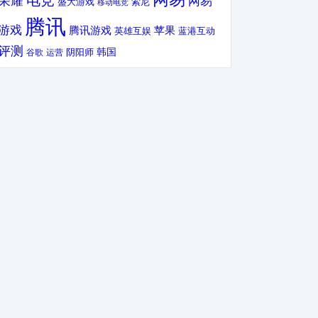
电竞
荣耀
网易
盛大游戏
索尼
移动电竞
腾讯
游戏
腾讯游戏
苹果
英雄互娱
蓝港互动
评测
韩国
谷歌
运营
阴阳师