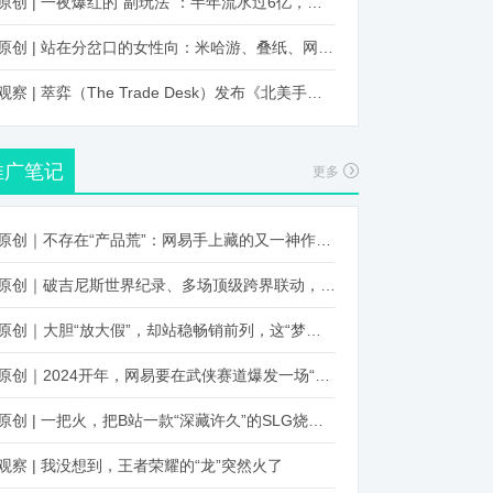
原创 | 一夜爆红的“副玩法”：半年流水过6亿，厂商争抢入局
原创 | 站在分岔口的女性向：米哈游、叠纸、网易、腾讯谁能赢？
观察 | 萃弈（The Trade Desk）发布《北美手游市场品牌出海增长白皮书》：中国厂商表现不凡，智能大屏成新营销赛道
推广笔记
更多
原创｜不存在“产品荒”：网易手上藏的又一神作曝光，这次要引爆日式RPG！
原创｜破吉尼斯世界纪录、多场顶级跨界联动，《王国纪元》又整了新活！
原创｜大胆“放大假”，却站稳畅销前列，这“梦幻”操作让多少人眼红！
原创｜2024开年，网易要在武侠赛道爆发一场“品类革命”
原创 | 一把火，把B站一款“深藏许久”的SLG烧出圈了
观察 | 我没想到，王者荣耀的“龙”突然火了