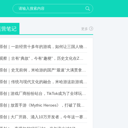
运营笔记
更多
原创｜一款经营十多年的游戏，如何让三国人物“活”起来？
观察｜古有“典故”，今有“趣梗”，历史文化在Z世代创新下焕发新生机
原创｜史无前例，米哈游的国产“最速”大满贯拿到了！
原创｜传统与现代文化的融合，米哈游这款游戏品牌跨界再出新招
原创 | 游戏厂商纷纷站台，TikTok成为了全球玩家新阵地？
原创 | 放置手游《Mythic Heroes》，打破了我们对韩国发行的认知
原创 | 大厂开路、涌入10万开发者，今年这一赛道又火起来了！了