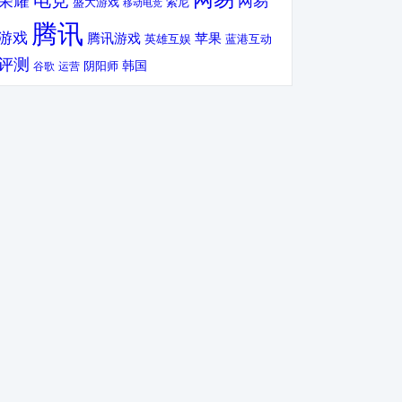
电竞
荣耀
网易
盛大游戏
索尼
移动电竞
腾讯
游戏
腾讯游戏
苹果
英雄互娱
蓝港互动
评测
韩国
谷歌
运营
阴阳师