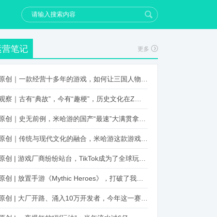
运营笔记
更多
原创｜一款经营十多年的游戏，如何让三国人物“活”起来？
观察｜古有“典故”，今有“趣梗”，历史文化在Z世代创新下焕发新生机
原创｜史无前例，米哈游的国产“最速”大满贯拿到了！
原创｜传统与现代文化的融合，米哈游这款游戏品牌跨界再出新招
原创 | 游戏厂商纷纷站台，TikTok成为了全球玩家新阵地？
原创 | 放置手游《Mythic Heroes》，打破了我们对韩国发行的认知
原创 | 大厂开路、涌入10万开发者，今年这一赛道又火起来了！了