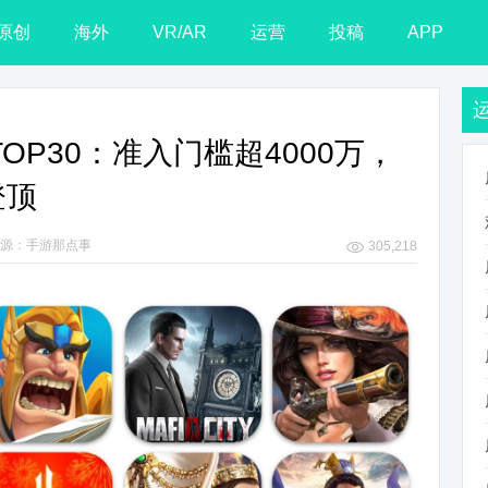
原创
海外
VR/AR
运营
投稿
APP
TOP30：准入门槛超4000万，
登顶
源：手游那点事
305,218