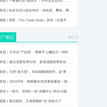
原创 | 一夜爆红的“副玩法”：半年流水过6亿，厂商争抢入局
原创 | 站在分岔口的女性向：米哈游、叠纸、网易、腾讯谁能赢？
观察 | 萃弈（The Trade Desk）发布《北美手游市场品牌出海增长白皮书》：中国厂商表现不凡，智能大屏成新营销赛道
推广笔记
更多
原创｜不存在“产品荒”：网易手上藏的又一神作曝光，这次要引爆日式RPG！
原创｜破吉尼斯世界纪录、多场顶级跨界联动，《王国纪元》又整了新活！
原创｜大胆“放大假”，却站稳畅销前列，这“梦幻”操作让多少人眼红！
原创｜2024开年，网易要在武侠赛道爆发一场“品类革命”
原创 | 一把火，把B站一款“深藏许久”的SLG烧出圈了
观察 | 我没想到，王者荣耀的“龙”突然火了