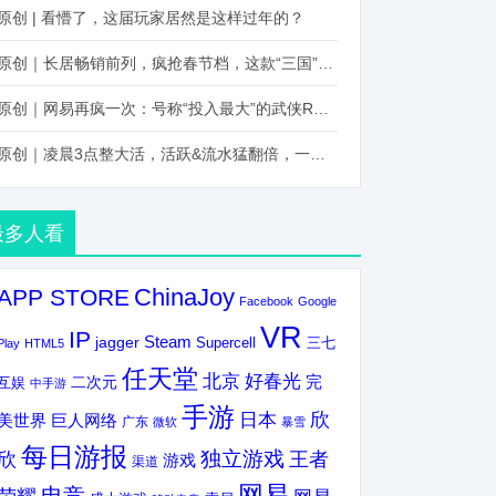
原创 | 看懵了，这届玩家居然是这样过年的？
原创｜长居畅销前列，疯抢春节档，这款“三国”火得太离谱了
原创｜网易再疯一次：号称“投入最大”的武侠RPG要在上半年炸了！
原创｜凌晨3点整大活，活跃&流水猛翻倍，一场“逆袭”把我看傻了！
最多人看
ChinaJoy
APP STORE
Facebook
Google
VR
IP
Steam
jagger
三七
Supercell
Play
HTML5
任天堂
北京
好春光
完
互娱
二次元
中手游
手游
欣
日本
美世界
巨人网络
广东
微软
暴雪
每日游报
独立游戏
欣
王者
游戏
渠道
网易