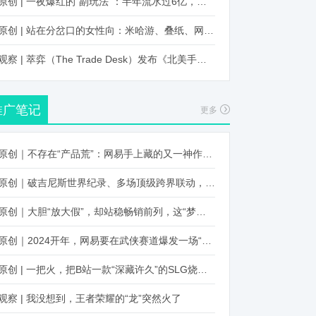
原创 | 一夜爆红的“副玩法”：半年流水过6亿，厂商争抢入局
原创 | 站在分岔口的女性向：米哈游、叠纸、网易、腾讯谁能赢？
观察 | 萃弈（The Trade Desk）发布《北美手游市场品牌出海增长白皮书》：中国厂商表现不凡，智能大屏成新营销赛道
推广笔记
更多
原创｜不存在“产品荒”：网易手上藏的又一神作曝光，这次要引爆日式RPG！
原创｜破吉尼斯世界纪录、多场顶级跨界联动，《王国纪元》又整了新活！
原创｜大胆“放大假”，却站稳畅销前列，这“梦幻”操作让多少人眼红！
原创｜2024开年，网易要在武侠赛道爆发一场“品类革命”
原创 | 一把火，把B站一款“深藏许久”的SLG烧出圈了
观察 | 我没想到，王者荣耀的“龙”突然火了