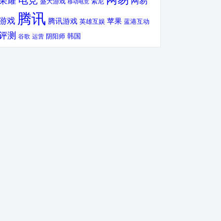
电竞
荣耀
网易
盛大游戏
索尼
移动电竞
腾讯
游戏
腾讯游戏
苹果
英雄互娱
蓝港互动
评测
韩国
谷歌
运营
阴阳师