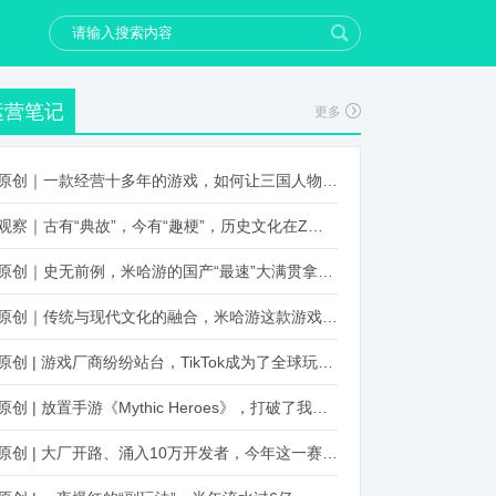
运营笔记
更多
原创｜一款经营十多年的游戏，如何让三国人物“活”起来？
观察｜古有“典故”，今有“趣梗”，历史文化在Z世代创新下焕发新生机
原创｜史无前例，米哈游的国产“最速”大满贯拿到了！
原创｜传统与现代文化的融合，米哈游这款游戏品牌跨界再出新招
原创 | 游戏厂商纷纷站台，TikTok成为了全球玩家新阵地？
原创 | 放置手游《Mythic Heroes》，打破了我们对韩国发行的认知
原创 | 大厂开路、涌入10万开发者，今年这一赛道又火起来了！了