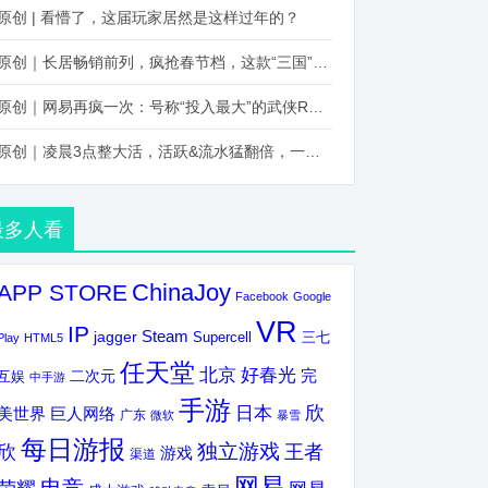
原创 | 看懵了，这届玩家居然是这样过年的？
原创｜长居畅销前列，疯抢春节档，这款“三国”火得太离谱了
原创｜网易再疯一次：号称“投入最大”的武侠RPG要在上半年炸了！
原创｜凌晨3点整大活，活跃&流水猛翻倍，一场“逆袭”把我看傻了！
最多人看
ChinaJoy
APP STORE
Facebook
Google
VR
IP
Steam
jagger
三七
Supercell
Play
HTML5
任天堂
北京
好春光
完
互娱
二次元
中手游
手游
欣
日本
美世界
巨人网络
广东
微软
暴雪
每日游报
独立游戏
欣
王者
游戏
渠道
网易