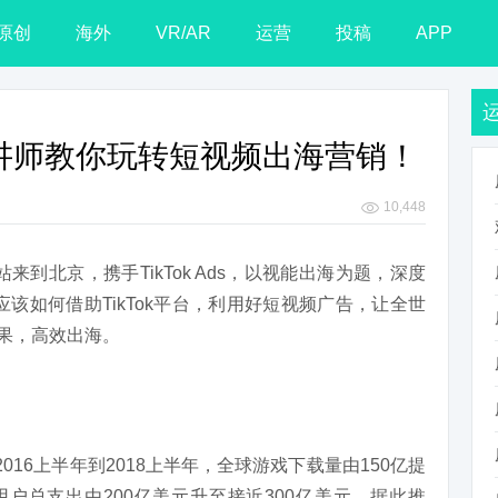
原创
海外
VR/AR
运营
投稿
APP
深讲师教你玩转短视频出海营销！
10,448
演首站来到北京，携手TikTok Ads，以视能出海为题，深度
该如何借助TikTok平台，利用好短视频广告，让全世
效果，高效出海。
2016上半年到2018上半年，全球游戏下载量由150亿提
用户总支出由200亿美元升至接近300亿美元。据此推