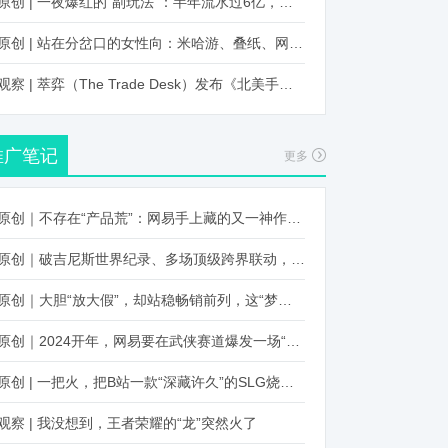
原创 | 一夜爆红的“副玩法”：半年流水过6亿，厂商争抢入局
原创 | 站在分岔口的女性向：米哈游、叠纸、网易、腾讯谁能赢？
观察 | 萃弈（The Trade Desk）发布《北美手游市场品牌出海增长白皮书》：中国厂商表现不凡，智能大屏成新营销赛道
推广笔记
更多
原创｜不存在“产品荒”：网易手上藏的又一神作曝光，这次要引爆日式RPG！
原创｜破吉尼斯世界纪录、多场顶级跨界联动，《王国纪元》又整了新活！
原创｜大胆“放大假”，却站稳畅销前列，这“梦幻”操作让多少人眼红！
原创｜2024开年，网易要在武侠赛道爆发一场“品类革命”
原创 | 一把火，把B站一款“深藏许久”的SLG烧出圈了
观察 | 我没想到，王者荣耀的“龙”突然火了