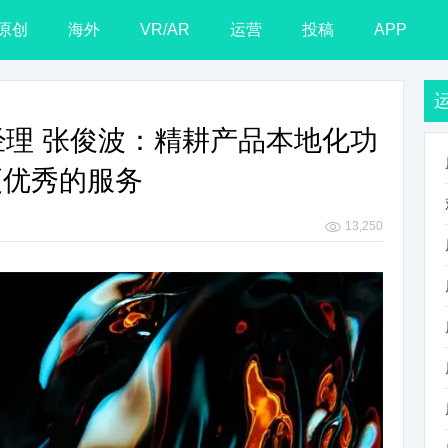
原创
海外
VR/AR
运营
投稿
APP
区总经理 张俊波：精耕产品本地化功
更优秀的服务
13,250