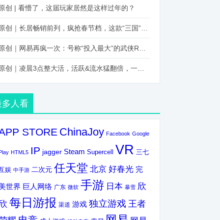
原创 | 看懵了，这届玩家居然是这样过年的？
原创｜长居畅销前列，疯抢春节档，这款“三国”火得太离谱了
原创｜网易再疯一次：号称“投入最大”的武侠RPG要在上半年炸了！
原创｜凌晨3点整大活，活跃&流水猛翻倍，一场“逆袭”把我看傻了！
最多人看
ChinaJoy
APP STORE
Facebook
Google
VR
IP
Steam
jagger
三七
Supercell
Play
HTML5
任天堂
北京
好春光
完
互娱
二次元
中手游
手游
欣
日本
美世界
巨人网络
广东
微软
暴雪
每日游报
独立游戏
欣
王者
游戏
渠道
网易