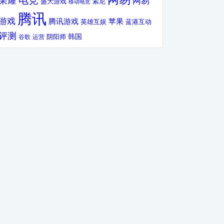
电竞
荣耀
网易
盛大游戏
索尼
移动电竞
腾讯
游戏
腾讯游戏
苹果
英雄互娱
蓝港互动
评测
韩国
谷歌
运营
阴阳师