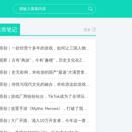
运营笔记
更多
原创｜一款经营十多年的游戏，如何让三国人物“活”起来？
观察｜古有“典故”，今有“趣梗”，历史文化在Z世代创新下焕发新生机
原创｜史无前例，米哈游的国产“最速”大满贯拿到了！
原创｜传统与现代文化的融合，米哈游这款游戏品牌跨界再出新招
原创 | 游戏厂商纷纷站台，TikTok成为了全球玩家新阵地？
原创 | 放置手游《Mythic Heroes》，打破了我们对韩国发行的认知
原创 | 大厂开路、涌入10万开发者，今年这一赛道又火起来了！了