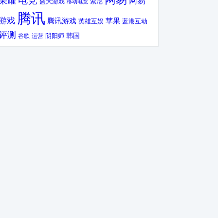
电竞
荣耀
网易
盛大游戏
索尼
移动电竞
腾讯
游戏
腾讯游戏
苹果
英雄互娱
蓝港互动
评测
韩国
谷歌
运营
阴阳师