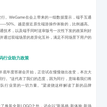
行。WeGame在会上带来的一组数据显示，端手互通
%——50%。越是接近原生端游操作体验的，比例越高。
通技术，以及端手同时送审版号一次性下发的政策利好
并通过双端场景的差异化互补，满足不同场景下用户的
加码行业助力政策
从去年底年度答谢会开始，正尝试在慢慢做出改变，本次大
人同行。“这代表了我们的态度，因为同行，意味着我们将
队行业里的一切力量。”梁凌骁这样解读了新的品牌
除了换装全新LOGO之外，还会以“新风格·新体验·新场