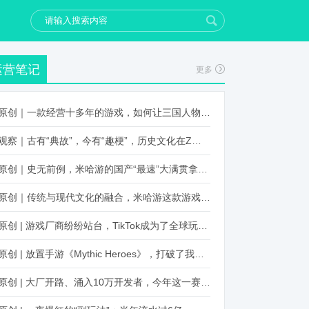
运营笔记
更多
原创｜一款经营十多年的游戏，如何让三国人物“活”起来？
观察｜古有“典故”，今有“趣梗”，历史文化在Z世代创新下焕发新生机
原创｜史无前例，米哈游的国产“最速”大满贯拿到了！
原创｜传统与现代文化的融合，米哈游这款游戏品牌跨界再出新招
原创 | 游戏厂商纷纷站台，TikTok成为了全球玩家新阵地？
原创 | 放置手游《Mythic Heroes》，打破了我们对韩国发行的认知
原创 | 大厂开路、涌入10万开发者，今年这一赛道又火起来了！了