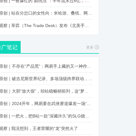
原创 | 一夜爆红的“副玩法”：半年流水过6亿，厂商争抢入局
原创 | 站在分岔口的女性向：米哈游、叠纸、网易、腾讯谁能赢？
观察 | 萃弈（The Trade Desk）发布《北美手游市场品牌出海增长白皮书》：中国厂商表现不凡，智能大屏成新营销赛道
推广笔记
更多
原创｜不存在“产品荒”：网易手上藏的又一神作曝光，这次要引爆日式RPG！
原创｜破吉尼斯世界纪录、多场顶级跨界联动，《王国纪元》又整了新活！
原创｜大胆“放大假”，却站稳畅销前列，这“梦幻”操作让多少人眼红！
原创｜2024开年，网易要在武侠赛道爆发一场“品类革命”
原创 | 一把火，把B站一款“深藏许久”的SLG烧出圈了
观察 | 我没想到，王者荣耀的“龙”突然火了