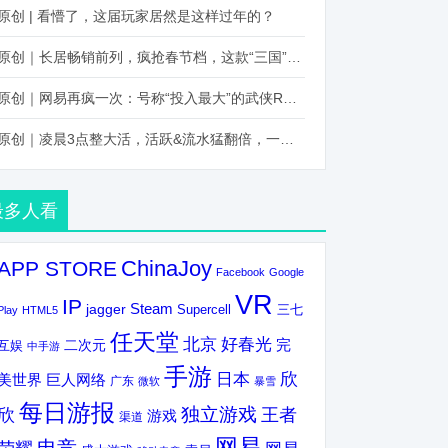
原创 | 看懵了，这届玩家居然是这样过年的？
原创｜长居畅销前列，疯抢春节档，这款“三国”火得太离谱了
原创｜网易再疯一次：号称“投入最大”的武侠RPG要在上半年炸了！
原创｜凌晨3点整大活，活跃&流水猛翻倍，一场“逆袭”把我看傻了！
最多人看
ChinaJoy
APP STORE
Facebook
Google
VR
IP
Steam
jagger
三七
Supercell
Play
HTML5
任天堂
北京
好春光
完
互娱
二次元
中手游
手游
欣
日本
美世界
巨人网络
广东
微软
暴雪
每日游报
独立游戏
欣
王者
游戏
渠道
网易