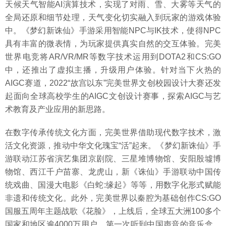
天候天气智能AI演算技术，实现了对雨、雪、大雾等天气的
全局还原和细节处理，天气变化切实融入到玩家的游戏体验
中。《梦幻新诛仙》手游采用智能NPC与IK技术，使得NPC
具有丰富的微表情，为玩家提供真实自然的交互体验。完美
世界电竞将AR/VR/MR等数字技术运用到DOTA2和CS:GO
中，还推出了虚拟主播，升级用户体验。针对当下火热的
AIGC赛道，2022“故宫以东”完美世界文创校园设计大赛还发
起面向全球高校学生的AIGC文创设计赛事，探索AIGC与艺
术教育及产业应用的新思路。
在数字传承传统文化方面，完美世界借助现代数字技术，激
活文化资源，推动中华文化瑰宝“活”起来。《梦幻新诛仙》手
游联动江苏省演艺集团京剧院、三星堆博物馆、安阳殷墟博
物馆、西江千户苗寨、龙虎山，新《诛仙》手游联动中国传
统戏曲、国漫大电影《白蛇:缘起》等等，用数字化形式赋能
非遗和传统文化。此外，完美世界以秦腔为基础创作CS:GO
国服五周年主题战歌《花脸》，上线后，全球五大洲100多个
国家和地区逾4000万用户，第一次听到中国声音的音乐盒，