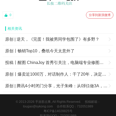
0
分享到新浪微博
相关资讯
原创 | 逆天，《完蛋！我被男同学包围了》有多野？
原创丨畅销Top10，叠纸今天太意外了
投稿丨醒图 ChinaJoy 首秀引关注，电脑端专业修图成摄影师新选择
原创丨爆卖近1000万，对话制作人：干了20年，决定在中国拼一把
原创 | 腾讯4小时闭门分享，光子朱峰：从0到1做3A，坚守长期主义
© 2013-2026 手游那点事, All Rights Reserved.
投稿邮箱：
tougao@sykong.com
合作联系QQ：732051989
粤ICP备14028825号
联系我们QQ：732051989