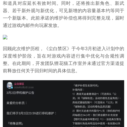
和道具对应延长有效时间。同时，还将推出新角色、新武
器、若干新外观与新优化，可见新增的内容量基本约等同于
一个新版本。此前承诺的维护补偿也将得到完整兑现，届时
通过游戏内邮件向玩家发放。
回顾此次维护历程，《尘白禁区》于今年3月初进入计划中的
深度维护阶段，旨在对游戏内容进行集中优化与合规性调
整。在此期间，开发团队狸花猫工作室并未通过官方渠道提
前释放任何关于回归时间的具体信息。