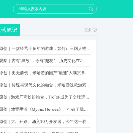
运营笔记
更多
原创｜一款经营十多年的游戏，如何让三国人物“活”起来？
观察｜古有“典故”，今有“趣梗”，历史文化在Z世代创新下焕发新生机
原创｜史无前例，米哈游的国产“最速”大满贯拿到了！
原创｜传统与现代文化的融合，米哈游这款游戏品牌跨界再出新招
原创 | 游戏厂商纷纷站台，TikTok成为了全球玩家新阵地？
原创 | 放置手游《Mythic Heroes》，打破了我们对韩国发行的认知
原创 | 大厂开路、涌入10万开发者，今年这一赛道又火起来了！了