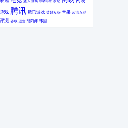
电竞
荣耀
网易
盛大游戏
索尼
移动电竞
腾讯
游戏
腾讯游戏
苹果
英雄互娱
蓝港互动
评测
韩国
谷歌
运营
阴阳师