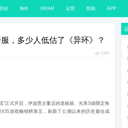
原创
海外
VR/AR
运营
投稿
APP
反超开服，多少人低估了《异环》？
3,906
月流”正式开启，伊波恩古董店的老板娘、光系S级限定角
至iOS游戏畅销榜第五，刷新了公测以来的历史最佳成