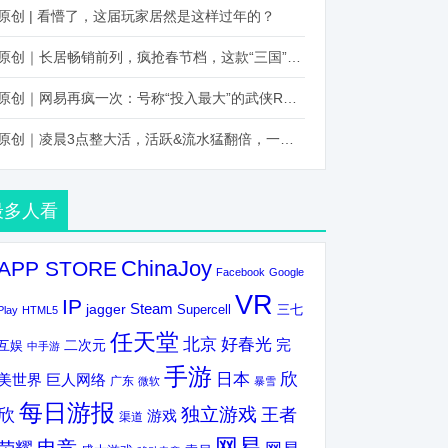
原创 | 看懵了，这届玩家居然是这样过年的？
原创｜长居畅销前列，疯抢春节档，这款“三国”火得太离谱了
原创｜网易再疯一次：号称“投入最大”的武侠RPG要在上半年炸了！
原创｜凌晨3点整大活，活跃&流水猛翻倍，一场“逆袭”把我看傻了！
最多人看
ChinaJoy
APP STORE
Facebook
Google
VR
IP
Steam
jagger
三七
Supercell
Play
HTML5
任天堂
北京
好春光
完
互娱
二次元
中手游
手游
欣
日本
美世界
巨人网络
广东
微软
暴雪
每日游报
独立游戏
欣
王者
游戏
渠道
网易