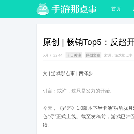
首页
原创 | 畅销Top5：
5月 7, 22:44
今日关注
原创文章
来源：游戏那点事
文 | 游戏那点事 | 西泽步
引言：或许，这只是发力的开始。
今天，《异环》1.0版本下半卡池“独酌胧
色“浔”正式上线。截至发稿前，游戏已冲
绩。