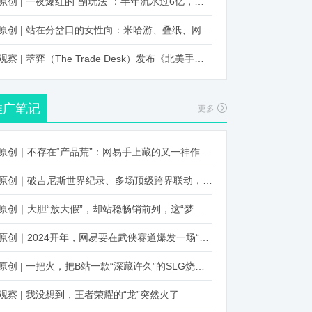
原创 | 一夜爆红的“副玩法”：半年流水过6亿，厂商争抢入局
原创 | 站在分岔口的女性向：米哈游、叠纸、网易、腾讯谁能赢？
观察 | 萃弈（The Trade Desk）发布《北美手游市场品牌出海增长白皮书》：中国厂商表现不凡，智能大屏成新营销赛道
推广笔记
更多
原创｜不存在“产品荒”：网易手上藏的又一神作曝光，这次要引爆日式RPG！
原创｜破吉尼斯世界纪录、多场顶级跨界联动，《王国纪元》又整了新活！
原创｜大胆“放大假”，却站稳畅销前列，这“梦幻”操作让多少人眼红！
原创｜2024开年，网易要在武侠赛道爆发一场“品类革命”
原创 | 一把火，把B站一款“深藏许久”的SLG烧出圈了
观察 | 我没想到，王者荣耀的“龙”突然火了