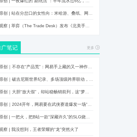
原创 | 一夜爆红的“副玩法”：半年流水过6亿，厂商争抢入局
原创 | 站在分岔口的女性向：米哈游、叠纸、网易、腾讯谁能赢？
观察 | 萃弈（The Trade Desk）发布《北美手游市场品牌出海增长白皮书》：中国厂商表现不凡，智能大屏成新营销赛道
推广笔记
更多
原创｜不存在“产品荒”：网易手上藏的又一神作曝光，这次要引爆日式RPG！
原创｜破吉尼斯世界纪录、多场顶级跨界联动，《王国纪元》又整了新活！
原创｜大胆“放大假”，却站稳畅销前列，这“梦幻”操作让多少人眼红！
原创｜2024开年，网易要在武侠赛道爆发一场“品类革命”
原创 | 一把火，把B站一款“深藏许久”的SLG烧出圈了
观察 | 我没想到，王者荣耀的“龙”突然火了