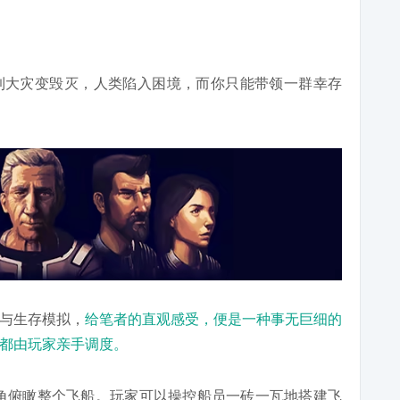
地球遭到大灾变毁灭，人类陷入困境，而你只能带领一群幸存
与生存模拟，
给笔者的直观感受，便是一种事无巨细的
都由玩家亲手调度。
角俯瞰整个飞船。玩家可以操控船员一砖一瓦地搭建飞