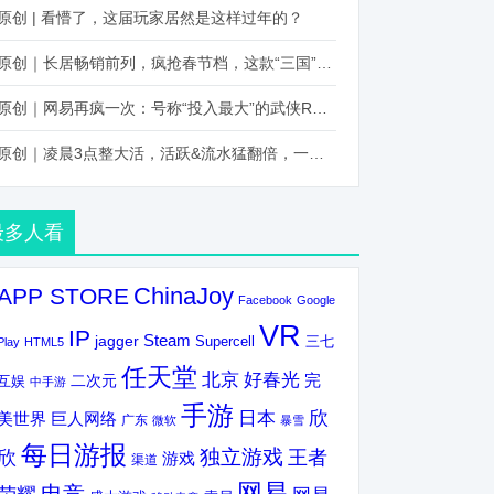
原创 | 看懵了，这届玩家居然是这样过年的？
原创｜长居畅销前列，疯抢春节档，这款“三国”火得太离谱了
原创｜网易再疯一次：号称“投入最大”的武侠RPG要在上半年炸了！
原创｜凌晨3点整大活，活跃&流水猛翻倍，一场“逆袭”把我看傻了！
最多人看
ChinaJoy
APP STORE
Facebook
Google
VR
IP
Steam
jagger
三七
Supercell
Play
HTML5
任天堂
北京
好春光
完
互娱
二次元
中手游
手游
欣
日本
美世界
巨人网络
广东
微软
暴雪
每日游报
独立游戏
欣
王者
游戏
渠道
网易