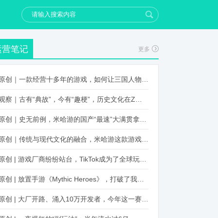
运营笔记
更多
原创｜一款经营十多年的游戏，如何让三国人物“活”起来？
观察｜古有“典故”，今有“趣梗”，历史文化在Z世代创新下焕发新生机
原创｜史无前例，米哈游的国产“最速”大满贯拿到了！
原创｜传统与现代文化的融合，米哈游这款游戏品牌跨界再出新招
原创 | 游戏厂商纷纷站台，TikTok成为了全球玩家新阵地？
原创 | 放置手游《Mythic Heroes》，打破了我们对韩国发行的认知
原创 | 大厂开路、涌入10万开发者，今年这一赛道又火起来了！了