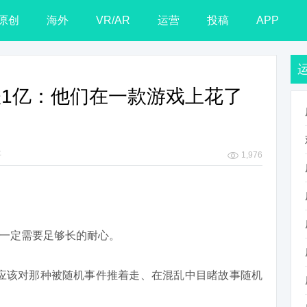
原创
海外
VR/AR
运营
投稿
APP
1亿：他们在一款游戏上花了
事
1,976
一定需要足够长的耐心。
应该对那种被随机事件推着走、在混乱中目睹故事随机