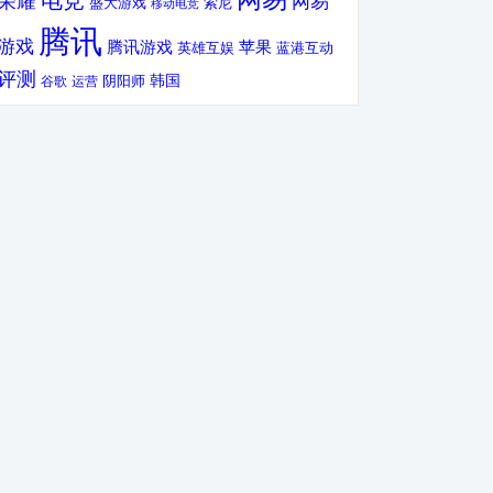
电竞
荣耀
网易
盛大游戏
索尼
移动电竞
腾讯
游戏
腾讯游戏
苹果
英雄互娱
蓝港互动
评测
韩国
谷歌
运营
阴阳师