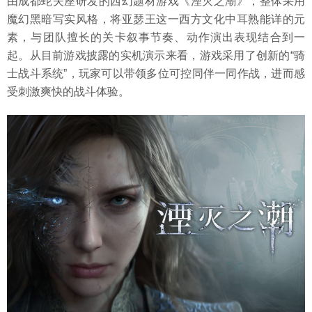
由成都蛇夫座研发的西幻题材游戏《湮灭之潮》，整体采用
魔幻黑暗写实风格，将亚瑟王这一西方文化中耳熟能详的元
素，与团队擅长的关卡叙事节奏、动作演出表现结合到一
起。从目前游戏披露的实机演示来看，游戏采用了创新的“骑
士战斗系统”，玩家可以带领多位可控同伴一同作战，进而感
受刺激爽快的战斗体验。