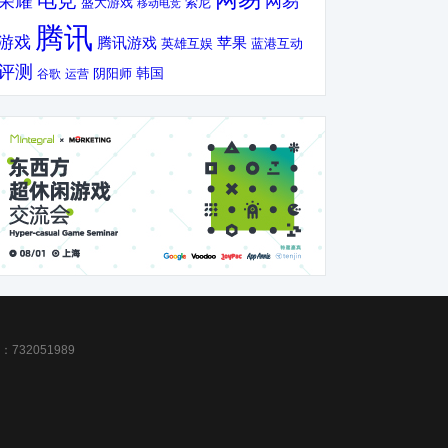
电竞
荣耀
网易
盛大游戏
索尼
移动电竞
腾讯
游戏
腾讯游戏
苹果
英雄互娱
蓝港互动
评测
韩国
谷歌
运营
阴阳师
32051989