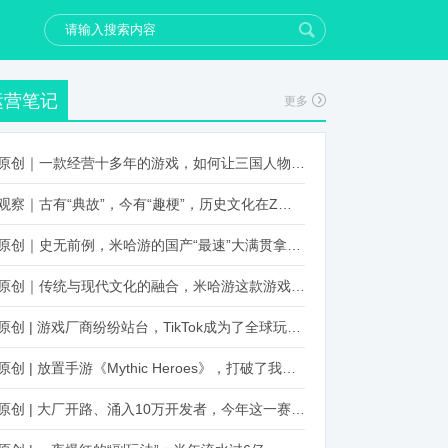
运营笔记
更多
原创｜一款经营十多年的游戏，如何让三国人物“活”起来？
观察｜古有“典故”，今有“趣梗”，历史文化在Z世代创新下焕发新生机
原创｜史无前例，米哈游的国产“最速”大满贯拿到了！
原创｜传统与现代文化的融合，米哈游这款游戏品牌跨界再出新招
原创 | 游戏厂商纷纷站台，TikTok成为了全球玩家新阵地？
原创 | 放置手游《Mythic Heroes》，打破了我们对韩国发行的认知
原创 | 大厂开路、涌入10万开发者，今年这一赛道又火起来了！了