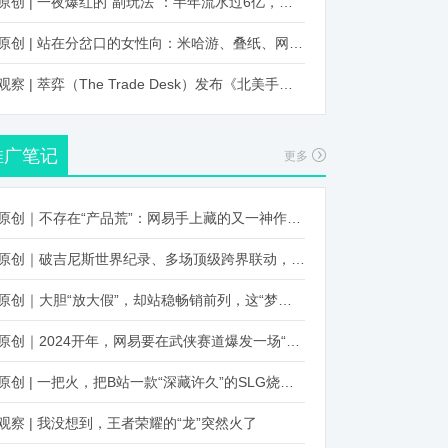
原创 | 一夜爆红的“副玩法”：半年流水过6亿，厂商争抢入局
原创 | 站在分岔口的女性向：米哈游、叠纸、网易、腾讯谁能赢？
观察 | 萃弈（The Trade Desk）发布《北美手游市场品牌出海增长白皮书》：中国厂商表现不凡，智能大屏成新营销赛道
推广笔记
更多
原创｜不存在“产品荒”：网易手上藏的又一神作曝光，这次要引爆日式RPG！
原创｜破吉尼斯世界纪录、多场顶级跨界联动，《王国纪元》又整了新活！
原创｜大胆“放大假”，却站稳畅销前列，这“梦幻”操作让多少人眼红！
原创｜2024开年，网易要在武侠赛道爆发一场“品类革命”
原创 | 一把火，把B站一款“深藏许久”的SLG烧出圈了
观察 | 我没想到，王者荣耀的“龙”突然火了