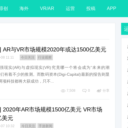
原创
海外
VR/AR
运营
投稿
APP
| AR与VR市场规模2020年或达1500亿美元
-08 11:11
今日关注
行业观察
强现实(AR)与虚拟现实(VR)究竟哪一个将会成为“未来的潮
们有着不少的推测。而数码资本(Digi-Capital)最新的报告则显
两项科技都将大获成功，只不...
7,508
0
分享
| 2020年AR市场规模1500亿美元 VR市场
亿美元
-07 10:32
今日关注
手游新闻