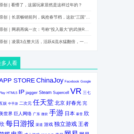
原创 | 看懵了，这届玩家居然是这样过年的？
原创｜长居畅销前列，疯抢春节档，这款“三国”火得太离谱了
原创｜网易再疯一次：号称“投入最大”的武侠RPG要在上半年炸了！
原创｜凌晨3点整大活，活跃&流水猛翻倍，一场“逆袭”把我看傻了！
最多人看
ChinaJoy
APP STORE
Facebook
Google
VR
IP
Steam
jagger
三七
Supercell
Play
HTML5
任天堂
北京
好春光
完
互娱
二次元
中手游
手游
欣
日本
美世界
巨人网络
广东
微软
暴雪
每日游报
独立游戏
欣
王者
游戏
渠道
网易