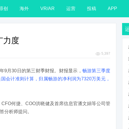
原创
海外
VR/AR
运营
投稿
APP
广力度
5,397
2013年9月30日的第三财季财报。财报显示，
畅游第三季度
非美国会计准则计算，归属畅游的净利润为7320万美元，
、CFO何捷、COO洪晓健及首席信息官潘文娟等公司管
答分析师提问。