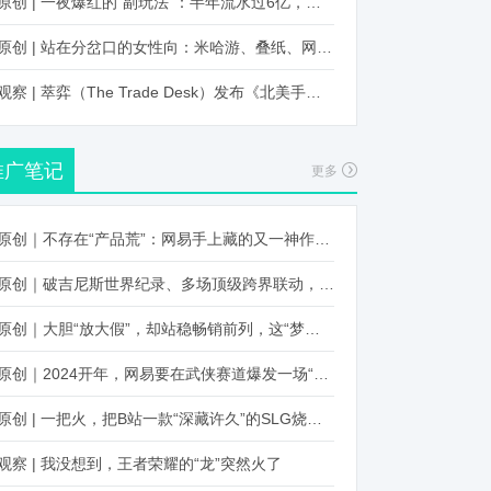
原创 | 一夜爆红的“副玩法”：半年流水过6亿，厂商争抢入局
原创 | 站在分岔口的女性向：米哈游、叠纸、网易、腾讯谁能赢？
观察 | 萃弈（The Trade Desk）发布《北美手游市场品牌出海增长白皮书》：中国厂商表现不凡，智能大屏成新营销赛道
推广笔记
更多
原创｜不存在“产品荒”：网易手上藏的又一神作曝光，这次要引爆日式RPG！
原创｜破吉尼斯世界纪录、多场顶级跨界联动，《王国纪元》又整了新活！
原创｜大胆“放大假”，却站稳畅销前列，这“梦幻”操作让多少人眼红！
原创｜2024开年，网易要在武侠赛道爆发一场“品类革命”
原创 | 一把火，把B站一款“深藏许久”的SLG烧出圈了
观察 | 我没想到，王者荣耀的“龙”突然火了