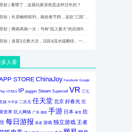
原创 | 看懵了，这届玩家居然是这样过年的？
原创｜长居畅销前列，疯抢春节档，这款“三国”火得太离谱了
原创｜网易再疯一次：号称“投入最大”的武侠RPG要在上半年炸了！
原创｜凌晨3点整大活，活跃&流水猛翻倍，一场“逆袭”把我看傻了！
最多人看
ChinaJoy
APP STORE
Facebook
Google
VR
IP
Steam
jagger
三七
Supercell
Play
HTML5
任天堂
北京
好春光
完
互娱
二次元
中手游
手游
欣
日本
美世界
巨人网络
广东
微软
暴雪
每日游报
独立游戏
欣
王者
游戏
渠道
网易