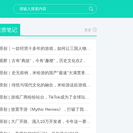
运营笔记
更多
原创｜一款经营十多年的游戏，如何让三国人物“活”起来？
观察｜古有“典故”，今有“趣梗”，历史文化在Z世代创新下焕发新生机
原创｜史无前例，米哈游的国产“最速”大满贯拿到了！
原创｜传统与现代文化的融合，米哈游这款游戏品牌跨界再出新招
原创 | 游戏厂商纷纷站台，TikTok成为了全球玩家新阵地？
原创 | 放置手游《Mythic Heroes》，打破了我们对韩国发行的认知
原创 | 大厂开路、涌入10万开发者，今年这一赛道又火起来了！了