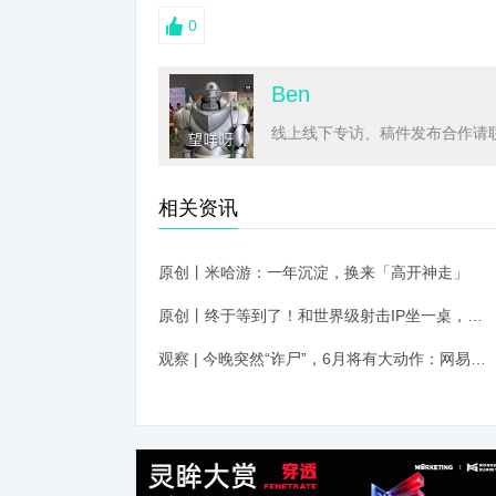
0
Ben
线上线下专访、稿件发布合作请联系
相关资讯
原创丨米哈游：一年沉淀，换来「高开神走」
原创丨终于等到了！和世界级射击IP坐一桌，三角洲凭什么？
观察 | 今晚突然“诈尸”，6月将有大动作：网易又一款新作来“冒险”