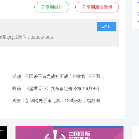
分享到微信
分享到新浪微博
Email
QQ或微信：328624956
活动 | 三国杀王者之战神王战广州收官 《三国杀：承天之弈》重磅首发
投稿 | 《盛世天下》女帝篇定价公布！6月9日首发上线享8折优惠
观察丨新华网携手乐元素：12城坐标，镌刻国民记忆