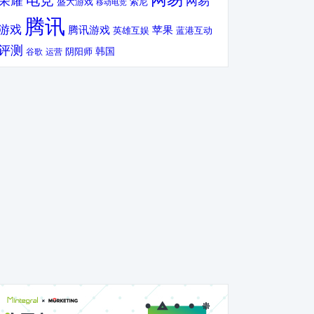
电竞
荣耀
网易
盛大游戏
索尼
移动电竞
腾讯
游戏
腾讯游戏
苹果
英雄互娱
蓝港互动
评测
韩国
谷歌
运营
阴阳师