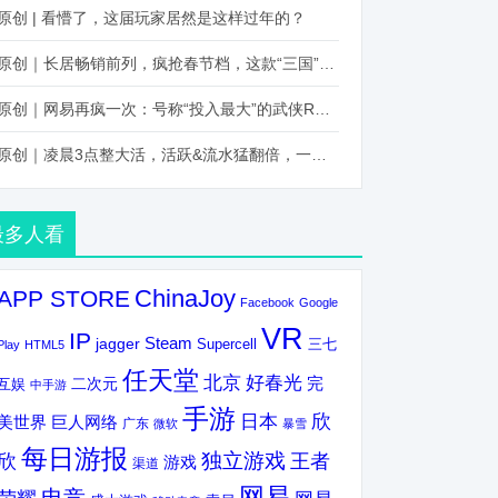
原创 | 看懵了，这届玩家居然是这样过年的？
原创｜长居畅销前列，疯抢春节档，这款“三国”火得太离谱了
原创｜网易再疯一次：号称“投入最大”的武侠RPG要在上半年炸了！
原创｜凌晨3点整大活，活跃&流水猛翻倍，一场“逆袭”把我看傻了！
最多人看
ChinaJoy
APP STORE
Facebook
Google
VR
IP
Steam
jagger
三七
Supercell
Play
HTML5
任天堂
北京
好春光
完
互娱
二次元
中手游
手游
欣
日本
美世界
巨人网络
广东
微软
暴雪
每日游报
独立游戏
欣
王者
游戏
渠道
网易