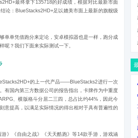
ks2HD+最终拿下135718的好成绩，根据对比最新市面
：BlueStacks2HD+足以媲美市面上最新的旗舰级
够单单凭借跑分来定论，安卓模拟器也是一样，跑分成
样呢？我们下面来实际测试一下。
步
acks2HD+的上一代产品——BlueStacks2进行一次
。有国内第三方数据公司的报告指出，卡牌作为中重度
ARPG、横版格斗分居二三四，总占比约44%，因此今
刻意提高，以满足实际情况的得出相对于具有普遍性的
游》《自由之战》《天天酷跑》等14款手游，游戏涵