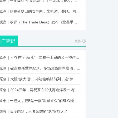
原创 | 一夜爆红的“副玩法”：半年流水过6亿，厂商争抢入局
原创 | 站在分岔口的女性向：米哈游、叠纸、网易、腾讯谁能赢？
观察 | 萃弈（The Trade Desk）发布《北美手游市场品牌出海增长白皮书》：中国厂商表现不凡，智能大屏成新营销赛道
推广笔记
更多
原创｜不存在“产品荒”：网易手上藏的又一神作曝光，这次要引爆日式RPG！
原创｜破吉尼斯世界纪录、多场顶级跨界联动，《王国纪元》又整了新活！
原创｜大胆“放大假”，却站稳畅销前列，这“梦幻”操作让多少人眼红！
原创｜2024开年，网易要在武侠赛道爆发一场“品类革命”
原创 | 一把火，把B站一款“深藏许久”的SLG烧出圈了
观察 | 我没想到，王者荣耀的“龙”突然火了