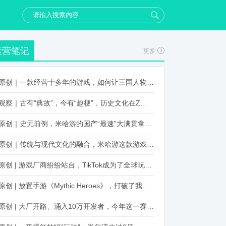
运营笔记
更多
原创｜一款经营十多年的游戏，如何让三国人物“活”起来？
观察｜古有“典故”，今有“趣梗”，历史文化在Z世代创新下焕发新生机
原创｜史无前例，米哈游的国产“最速”大满贯拿到了！
原创｜传统与现代文化的融合，米哈游这款游戏品牌跨界再出新招
原创 | 游戏厂商纷纷站台，TikTok成为了全球玩家新阵地？
原创 | 放置手游《Mythic Heroes》，打破了我们对韩国发行的认知
原创 | 大厂开路、涌入10万开发者，今年这一赛道又火起来了！了