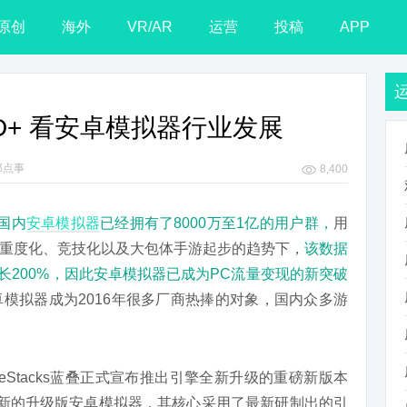
原创
海外
VR/AR
运营
投稿
APP
s2 HD+ 看安卓模拟器行业发展
那点事
8,400
3国内
安卓模拟器
已经拥有了8000万至1亿的用户群，
用
重度化、竞技化以及大包体手游起步的趋势下，
该数据
增长200%，因此安卓模拟器已成为PC流量变现的新突破
卓模拟器成为2016年很多厂商热捧的对象，国内众多游
eStacks蓝叠正式宣布推出引擎全新升级的重磅新版本
全新的升级版安卓模拟器，其核心采用了最新研制出的引