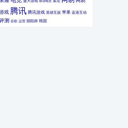
电竞
荣耀
网易
盛大游戏
索尼
移动电竞
腾讯
游戏
腾讯游戏
苹果
英雄互娱
蓝港互动
评测
韩国
谷歌
运营
阴阳师