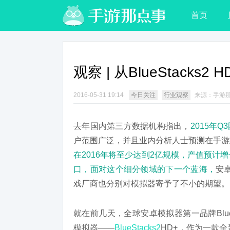
首页
观察 | 从BlueStack
2016-05-31 19:14
今日关注
行业观察
来源：手游
去年国内第三方数据机构指出，
2015年Q
户范围广泛，并且业内分析人士预测在手游
在2016年将至少达到2亿规模，产值预计
口，面对这个细分领域的下一个蓝海，
安
戏厂商也分别对模拟器寄予了不小的期望。
就在前几天，全球安卓模拟器第一品牌Blu
模拟器——
BlueStacks2
HD+，作为一款