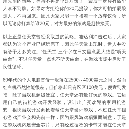
用先前的策略，等待不再是个好对策了。最后一定会有四个
人凑不到牌。如果对方拒绝你的20元提议，你大可拍拍屁股
走人，不再回来。因此大家只能一个接着一个放弃议价，所
以无论你打算给谁20元，对方最好的策略是赶快接受。
以上正是任天堂曾经采取过的策略。雅达利冲击过后，大家
都认为这个产业已经玩完了，因此任天堂出现时，世人并没
有给予太多关注。“任天堂”三个字在日文里意思大致是“听天
由命”，不过任天堂一点也不听天由命，在游戏市场中启动了
良性循环。
80年代的个人电脑售价一般落在2500～4000美元之间，然而
红白机虽然性能很差，但价格却只有区区100美元，便宜到发
指。除了游戏机超级便宜，任天堂还有最好玩的游戏。它运
用自己的街机游戏开发经验，设计出广受欢迎的家用机游
戏。很快游戏开发商抢着帮任天堂设计游戏，不过任天堂担
心游戏产业会和先前一样，因为跟风游戏猖獗而崩盘，于是
在游戏机内建安全芯片，只有经过授权的卡带才能在任天堂