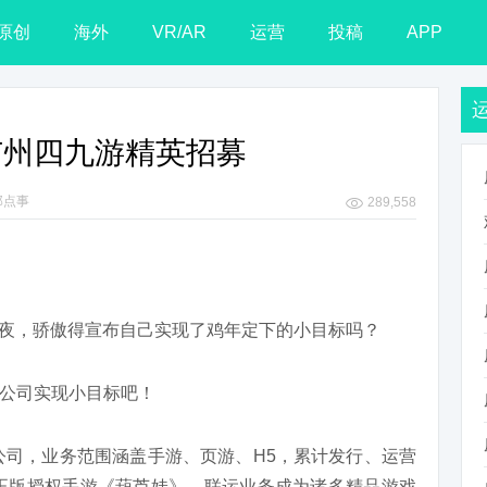
原创
海外
VR/AR
运营
投稿
APP
广州四九游精英招募
那点事
289,558
除夕夜，骄傲得宣布自己实现了鸡年定下的小目标吗？
公司实现小目标吧！
限公司，业务范围涵盖手游、页游、H5，累计发行、运营
、正版授权手游《葫芦娃》，联运业务成为诸多精品游戏