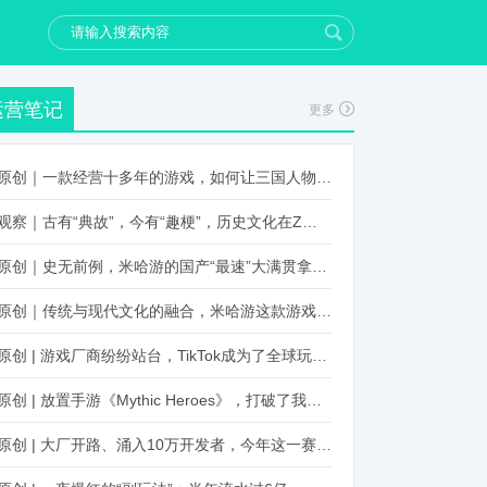
运营笔记
更多
原创｜一款经营十多年的游戏，如何让三国人物“活”起来？
观察｜古有“典故”，今有“趣梗”，历史文化在Z世代创新下焕发新生机
原创｜史无前例，米哈游的国产“最速”大满贯拿到了！
原创｜传统与现代文化的融合，米哈游这款游戏品牌跨界再出新招
原创 | 游戏厂商纷纷站台，TikTok成为了全球玩家新阵地？
原创 | 放置手游《Mythic Heroes》，打破了我们对韩国发行的认知
原创 | 大厂开路、涌入10万开发者，今年这一赛道又火起来了！了