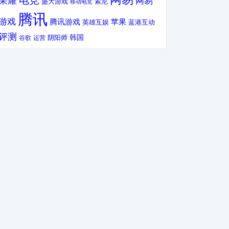
电竞
荣耀
网易
盛大游戏
索尼
移动电竞
腾讯
游戏
腾讯游戏
苹果
英雄互娱
蓝港互动
评测
韩国
谷歌
运营
阴阳师