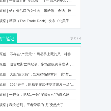
原创 | 一夜爆红的“副玩法”：半年流水过6亿，厂商争抢入局
原创 | 站在分岔口的女性向：米哈游、叠纸、网易、腾讯谁能赢？
观察 | 萃弈（The Trade Desk）发布《北美手游市场品牌出海增长白皮书》：中国厂商表现不凡，智能大屏成新营销赛道
推广笔记
更多
原创｜不存在“产品荒”：网易手上藏的又一神作曝光，这次要引爆日式RPG！
原创｜破吉尼斯世界纪录、多场顶级跨界联动，《王国纪元》又整了新活！
原创｜大胆“放大假”，却站稳畅销前列，这“梦幻”操作让多少人眼红！
原创｜2024开年，网易要在武侠赛道爆发一场“品类革命”
原创 | 一把火，把B站一款“深藏许久”的SLG烧出圈了
观察 | 我没想到，王者荣耀的“龙”突然火了