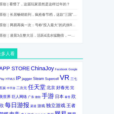
原创 | 看懵了，这届玩家居然是这样过年的？
原创｜长居畅销前列，疯抢春节档，这款“三国”火得太离谱了
原创｜网易再疯一次：号称“投入最大”的武侠RPG要在上半年炸了！
原创｜凌晨3点整大活，活跃&流水猛翻倍，一场“逆袭”把我看傻了！
最多人看
ChinaJoy
APP STORE
Facebook
Google
VR
IP
Steam
jagger
三七
Supercell
Play
HTML5
任天堂
北京
好春光
完
互娱
二次元
中手游
手游
欣
日本
美世界
巨人网络
广东
微软
暴雪
每日游报
独立游戏
欣
王者
游戏
渠道
网易