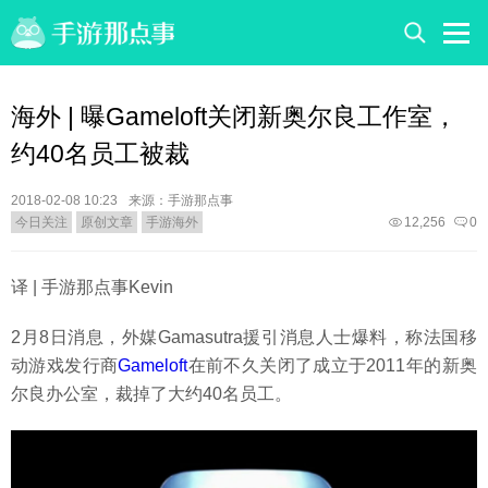
海外 | 曝Gameloft关闭新奥尔良工作室，
约40名员工被裁
2018-02-08 10:23
来源：手游那点事
今日关注
原创文章
手游海外
12,256
0
译 | 手游那点事Kevin
2月8日消息，外媒Gamasutra援引消息人士爆料，称法国移
动游戏发行商
Gameloft
在前不久关闭了成立于2011年的新奥
尔良办公室，裁掉了大约40名员工。