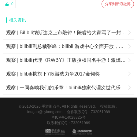
0
分享到新浪微博
相关资讯
观察 | Bilibili纳斯达克上市敲钟！陈睿给大家写了一封信……
观察 | bilibili副总裁张峰：bilibili游戏中心全面开放，分成比将变成5:5！
观察 | bilibili代理《RWBY》正版授权同名手游！激燃爽斗，RWBY队战斗再开
观察 | bilibili携旗下7款游戏力争2017金翎奖
观察 | 一同奏响我们的乐章！bilibili独家代理次世代乐队育成手游《BanG Dream！少女乐团派对！》
© 2013-2026 手游那点事, All Rights Reserved.
投稿邮箱：
tougao@sykong.com
合作联系QQ：732051989
粤ICP备14028825号
联系我们QQ：732051989