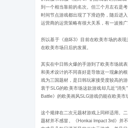
到一个相当靠前的名次。但三个月左右是考
时间节点
游戏
都出现了下滑趋势，随后进入
运营商的运营策略有很大关系，有一波推广
所以基于《崩坏3》目前在欧美市场的表现
在欧美市场日后的发展。
其实在中日韩火爆的手游到了欧美市场就表
和美术设计的不同
喜好
是导致这一现象的根
戏为三国题材，是日韩玩家接受度较高的游
衷于SLG的欧美市场这款游戏却几近
“消失”
Battle》的欧美画风SLG游戏仍能在欧美
这个规律在二次元题材游戏上同样适用。二
题材并不感冒。《
Honkai Impact 3rd
》
并
不