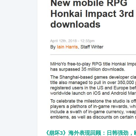
《崩坏3》海外表现
回顾
：日韩强劲，