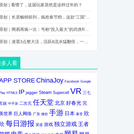
原创 | 看懵了，这届玩家居然是这样过年的？
原创｜长居畅销前列，疯抢春节档，这款“三国”火得太离谱了
原创｜网易再疯一次：号称“投入最大”的武侠RPG要在上半年炸了！
原创｜凌晨3点整大活，活跃&流水猛翻倍，一场“逆袭”把我看傻了！
最多人看
ChinaJoy
APP STORE
Facebook
Google
VR
IP
Steam
jagger
三七
Supercell
Play
HTML5
任天堂
北京
好春光
完
互娱
二次元
中手游
手游
欣
日本
美世界
巨人网络
广东
微软
暴雪
每日游报
独立游戏
欣
王者
游戏
渠道
网易