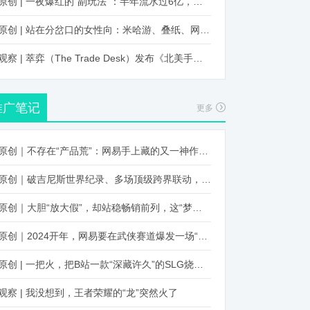
原创 | 一夜爆红的“副玩法”：半年流水过6亿，厂商争抢入局
原创 | 站在分岔口的女性向：米哈游、叠纸、网易、腾讯谁能赢？
观察 | 萃弈（The Trade Desk）发布《北美手游市场品牌出海增长白皮书》：中国厂商表现不凡，智能大屏成新营销赛道
推广笔记
更多
原创｜不存在“产品荒”：网易手上藏的又一神作曝光，这次要引爆日式RPG！
原创｜破吉尼斯世界纪录、多场顶级跨界联动，《王国纪元》又整了新活！
原创｜大胆“放大假”，却站稳畅销前列，这“梦幻”操作让多少人眼红！
原创｜2024开年，网易要在武侠赛道爆发一场“品类革命”
原创 | 一把火，把B站一款“深藏许久”的SLG烧出圈了
观察 | 我没想到，王者荣耀的“龙”突然火了