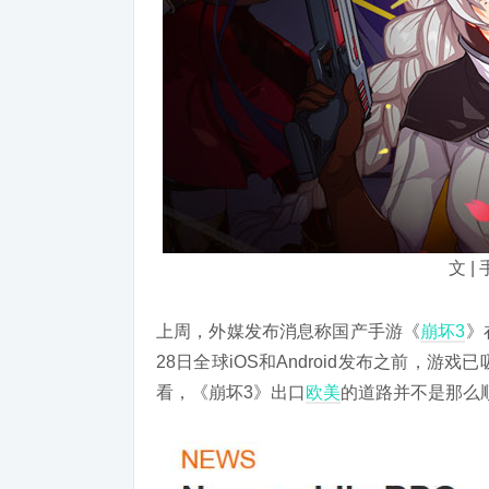
文 |
上周
，外媒
发布消息称
国产手游《
崩坏3
》
28日全球iOS和Android发布之前，
看，
《崩坏3》出口
欧美
的道路并不是那么