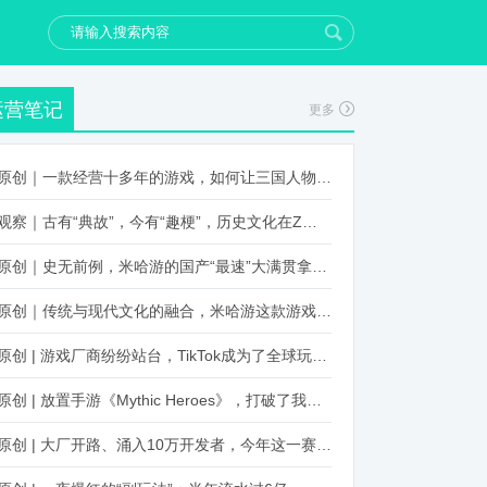
运营笔记
更多
原创｜一款经营十多年的游戏，如何让三国人物“活”起来？
观察｜古有“典故”，今有“趣梗”，历史文化在Z世代创新下焕发新生机
原创｜史无前例，米哈游的国产“最速”大满贯拿到了！
原创｜传统与现代文化的融合，米哈游这款游戏品牌跨界再出新招
原创 | 游戏厂商纷纷站台，TikTok成为了全球玩家新阵地？
原创 | 放置手游《Mythic Heroes》，打破了我们对韩国发行的认知
原创 | 大厂开路、涌入10万开发者，今年这一赛道又火起来了！了