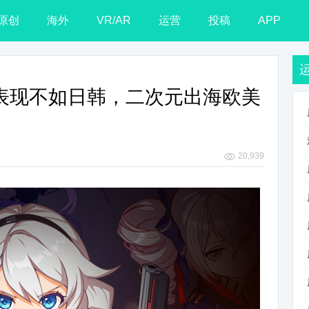
原创
海外
VR/AR
运营
投稿
APP
服表现不如日韩，二次元出海欧美
20,939