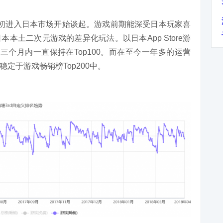
初
进入日本市场
开始谈起
。游戏前期
能
深受日本玩家喜
日本本土二次元游戏
的
差异
化
玩法。以日本App Store游
个月内一直保持在Top100。
而在
至今一年多的运营
稳定于游戏畅销榜Top200中。