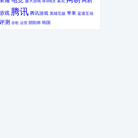
电竞
荣耀
网易
盛大游戏
索尼
移动电竞
腾讯
游戏
腾讯游戏
苹果
英雄互娱
蓝港互动
评测
韩国
谷歌
运营
阴阳师