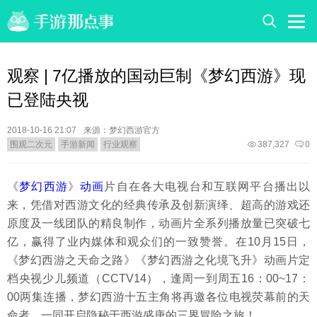
观察 | 7亿播放的国动巨制《梦幻西游》现
已登陆央视
2018-10-16 21:07
来源：
梦幻西游官方
围观二次元
手游新闻
行业观察
387,327
0
《
梦幻西游
》
动画
片自在各大电视台和互联网平台播出以
来，凭借对西游文化的经典传承及创新演绎、超高的游戏还
原度及一线团队的精良制作，动画片全系列播放量已突破七
亿，赢得了业内媒体和观众们的一致赞誉。在10月15日，
《梦幻西游之天命之路》《梦幻西游之化境飞升》动画片定
档央视少儿频道（CCTV14），逢周一到周五16：00~17：
00两集连播，梦幻西游十五主角将再邀各位电视荧幕前的天
命者，一同开启隐秘于西游盛唐的三界冒险之旅！