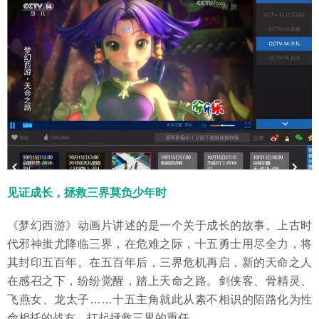
见证成长，拯救三界莫负少年时
《梦幻西游》动画片讲述的是一个关于成长的故事。上古时
代邪神蚩尤降临三界，在危难之际，十五勇士用尽全力，将
其封印五百年。在五百年后，三界危机再启，新的天命之人
在感召之下，纷纷觉醒，踏上天命之路。剑侠客、骨精灵、
飞燕女、龙太子……十五主角就此从素不相识的陌路化为性
命相托的战友，扛起拯救三界的重任。