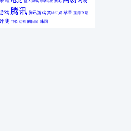
电竞
荣耀
网易
盛大游戏
索尼
移动电竞
腾讯
游戏
腾讯游戏
苹果
英雄互娱
蓝港互动
评测
韩国
谷歌
运营
阴阳师