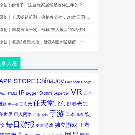
原创 | 看懵了，这届玩家居然是这样过年的？
原创｜长居畅销前列，疯抢春节档，这款“三国”火得太离谱了
原创｜网易再疯一次：号称“投入最大”的武侠RPG要在上半年炸了！
原创｜凌晨3点整大活，活跃&流水猛翻倍，一场“逆袭”把我看傻了！
最多人看
ChinaJoy
APP STORE
Facebook
Google
VR
IP
Steam
jagger
三七
Supercell
Play
HTML5
任天堂
北京
好春光
完
互娱
二次元
中手游
手游
欣
日本
美世界
巨人网络
广东
微软
暴雪
每日游报
独立游戏
欣
王者
游戏
渠道
网易