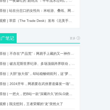
原创 | 一夜爆红的“副玩法”：半年流水过6亿，厂商争抢入局
原创 | 站在分岔口的女性向：米哈游、叠纸、网易、腾讯谁能赢？
观察 | 萃弈（The Trade Desk）发布《北美手游市场品牌出海增长白皮书》：中国厂商表现不凡，智能大屏成新营销赛道
推广笔记
更多
原创｜不存在“产品荒”：网易手上藏的又一神作曝光，这次要引爆日式RPG！
原创｜破吉尼斯世界纪录、多场顶级跨界联动，《王国纪元》又整了新活！
原创｜大胆“放大假”，却站稳畅销前列，这“梦幻”操作让多少人眼红！
原创｜2024开年，网易要在武侠赛道爆发一场“品类革命”
原创 | 一把火，把B站一款“深藏许久”的SLG烧出圈了
观察 | 我没想到，王者荣耀的“龙”突然火了