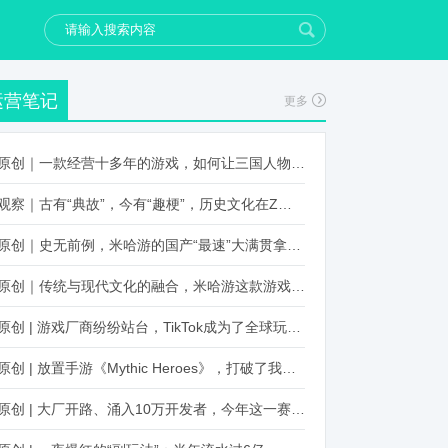
运营笔记
更多
原创｜一款经营十多年的游戏，如何让三国人物“活”起来？
观察｜古有“典故”，今有“趣梗”，历史文化在Z世代创新下焕发新生机
原创｜史无前例，米哈游的国产“最速”大满贯拿到了！
原创｜传统与现代文化的融合，米哈游这款游戏品牌跨界再出新招
原创 | 游戏厂商纷纷站台，TikTok成为了全球玩家新阵地？
原创 | 放置手游《Mythic Heroes》，打破了我们对韩国发行的认知
原创 | 大厂开路、涌入10万开发者，今年这一赛道又火起来了！了