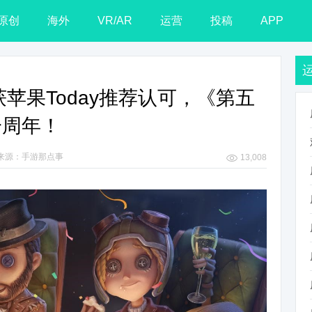
原创
海外
VR/AR
运营
投稿
APP
、获苹果Today推荐认可，《第五
一周年！
来源：手游那点事
13,008