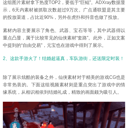
这组图片素材拿下热度TOP2，要低于“巨鲲”。ADXray数据显
示，6天内素材被抓取次数超过9万次。广点通联盟是其主要
的投放渠道，占比近90%，另外在虎扑和抖音也做了投放。
素材内容主要展示了角色、武器、宝石等等，其中武器得以
重点凸显，属于比较常见的仙侠素材“套路”。此外，正如文案
中提到的“自由交易”，元宝也在游戏中得到了展示。
2、这款手游火了！结婚超逼真，车队游街，还送限定时装！
除了展示炫酷的装备之外，仙侠素材对于精美的游戏CG也是
非常热衷的。下面这组视频素材则是重点突出了游戏中的情
缘系统，从相识相依到结婚礼成，精致的画面颇为吸引人。