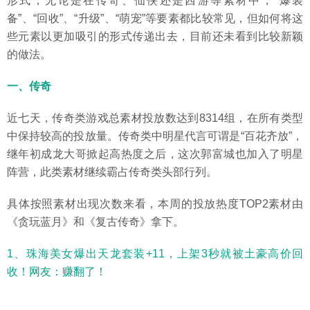
形式，无论是在传奇、仙侠还是西游等素材中，“爆装
备”、“回收”、“升级”、“萌宠”等要素都比较常见，但如何将这
些元素以更加吸引的形式传递出去，目前还未看到比较新颖
的做法。
一、传奇
近七天，传奇类游戏总素材投放数达到8314组，在所有类型
中保持较高的投放量。传奇类中明星代言可谓是“百花齐放”，
继年初成龙大哥掀起高热度之后，这次郭富城也加入了明星
阵营，此类素材继续霸占传奇类头部行列。
具体按照素材出现次数来看，本周的投放热度TOP2素材由
《贪玩蓝月》和《复古传奇》拿下。
1、珠海美女爆出天龙套装+11，上架3秒就被土豪高价回
收！网友：赚翻了！