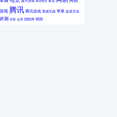
电竞
荣耀
网易
盛大游戏
索尼
移动电竞
腾讯
游戏
腾讯游戏
苹果
英雄互娱
蓝港互动
评测
韩国
谷歌
运营
阴阳师