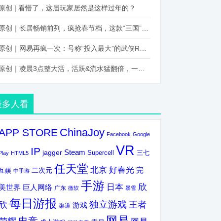
原创 | 看懵了，这届玩家居然是这样过年的？
原创｜长居畅销前列，疯抢春节档，这款“三国”火得太离谱了
原创｜网易再疯一次：号称“投入最大”的武侠RPG要在上半年炸了！
原创｜凌晨3点整大活，活跃&流水猛翻倍，一场“逆袭”把我看傻了！
最多人看
ChinaJoy
APP STORE
Facebook
Google
VR
IP
Steam
jagger
三七
Supercell
Play
HTML5
任天堂
北京
好春光
完
互娱
二次元
中手游
手游
欣
日本
美世界
巨人网络
广东
微软
暴雪
每日游报
独立游戏
欣
王者
游戏
渠道
网易