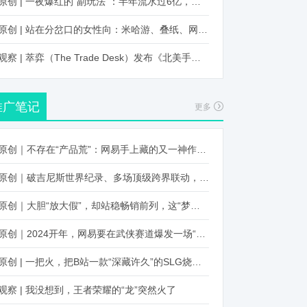
原创 | 一夜爆红的“副玩法”：半年流水过6亿，厂商争抢入局
原创 | 站在分岔口的女性向：米哈游、叠纸、网易、腾讯谁能赢？
观察 | 萃弈（The Trade Desk）发布《北美手游市场品牌出海增长白皮书》：中国厂商表现不凡，智能大屏成新营销赛道
推广笔记
更多
原创｜不存在“产品荒”：网易手上藏的又一神作曝光，这次要引爆日式RPG！
原创｜破吉尼斯世界纪录、多场顶级跨界联动，《王国纪元》又整了新活！
原创｜大胆“放大假”，却站稳畅销前列，这“梦幻”操作让多少人眼红！
原创｜2024开年，网易要在武侠赛道爆发一场“品类革命”
原创 | 一把火，把B站一款“深藏许久”的SLG烧出圈了
观察 | 我没想到，王者荣耀的“龙”突然火了