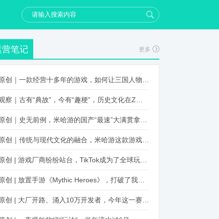
运营笔记
更多
原创｜一款经营十多年的游戏，如何让三国人物“活”起来？
观察｜古有“典故”，今有“趣梗”，历史文化在Z世代创新下焕发新生机
原创｜史无前例，米哈游的国产“最速”大满贯拿到了！
原创｜传统与现代文化的融合，米哈游这款游戏品牌跨界再出新招
原创 | 游戏厂商纷纷站台，TikTok成为了全球玩家新阵地？
原创 | 放置手游《Mythic Heroes》，打破了我们对韩国发行的认知
原创 | 大厂开路、涌入10万开发者，今年这一赛道又火起来了！了