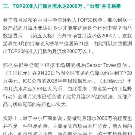
三、TOP20准入门槛月流水达2000万，“出海”并非易事
看了每月发布的中国手游海外收入TOP30榜单，那么到底一
款产品的月流水要达到多少才能够跻身这个行列中呢？伽马
数据显示，《第五人格》海外市场首月流水达2000万，这款
游戏在8月的出海收入榜单中位居第21位，由此可以大致推测
出TOP20的准入门槛为月流水2000万以上。
那么头部手游呢？根据市场研究机构Sensor Tower预估，
《王国纪元》在9月10日当周全球市场的总流水约达到了700
万美元。IGG公布的2018半年报数据显示，《王国纪元》平
均月流水高达3.83亿人民币。由此看来，排名第一的《荒野
行动》全球月流水已经突破了此前月流水2亿的说法。头部产
品与榜单尾部的差距也非常大。
实际上，对于中小厂商来说，要做到月流水2000万的程度也
并不是一件容易的事。主流品类市场由大厂分食，新入局的
中小厂商很难与之抗衡。而在细分品类上，鉴于市场规模和