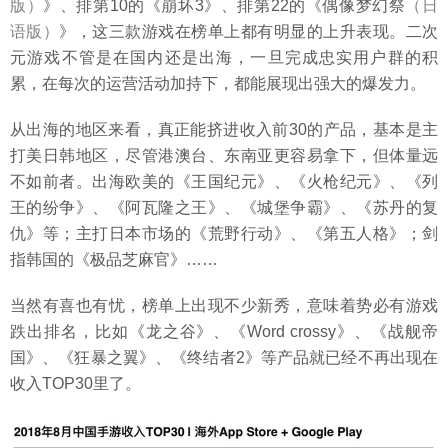
版）
》、排第10的《崩坏3》、排第22的《偶像梦幻祭
（日
语版）
》，这三款游戏在榜单上都有明显的上升表现。二次
元游戏不管是在国内还是出海，一旦完成忠实用户群的积
累，在每次的运营活动加持下，都能展现出强大的爆发力。
从出海的地区来看，真正能挤进收入前30的产品，基本是主
打美日韩地区，尽管港澳台、东南亚更容易拿下，但体量远
不如前者。出海欧美的《王国纪元》、《火枪纪元》、《列
王的纷争》、《阿瓦隆之王》、《城堡争霸》、《苏丹的复
仇》等；主打日本市场的《荒野行动》、《第五人格》；剑
指韩国的《极品芝麻官》……
当然有喜也有忧，榜单上出现不少新秀，意味着势必有游戏
跌出排名，比如《龙之谷》、《Word crossy》、《战舰帝
国》、《狂暴之翼》、《终结者2》等产品就已经不再出现在
收入TOP30里了。