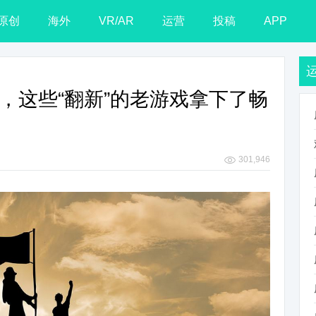
原创
海外
VR/AR
运营
投稿
APP
后，这些“翻新”的老游戏拿下了畅
！
301,946