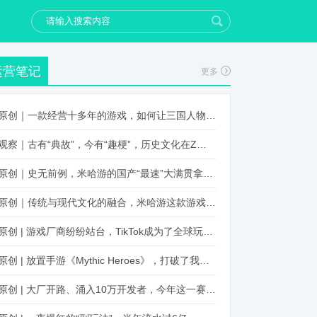
运营笔记
更多
原创｜一款经营十多年的游戏，如何让三国人物“活”起来？
观察｜古有“典故”，今有“趣梗”，历史文化在Z世代创新下焕发新生机
原创｜史无前例，米哈游的国产“最速”大满贯拿到了！
原创｜传统与现代文化的融合，米哈游这款游戏品牌跨界再出新招
原创 | 游戏厂商纷纷站台，TikTok成为了全球玩家新阵地？
原创 | 放置手游《Mythic Heroes》，打破了我们对韩国发行的认知
原创 | 大厂开路、涌入10万开发者，今年这一赛道又火起来了！了