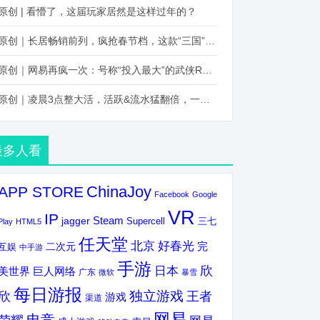
原创 | 看懵了，这届玩家居然是这样过年的？
原创｜长居畅销前列，疯抢春节档，这款“三国”火得太离谱了
原创｜网易再疯一次：号称“投入最大”的武侠RPG要在上半年炸了！
原创｜凌晨3点整大活，活跃&流水猛翻倍，一场“逆袭”把我看傻了！
最多人看
ChinaJoy
APP STORE
Facebook
Google
VR
IP
Steam
jagger
三七
Supercell
Play
HTML5
任天堂
北京
好春光
完
互娱
二次元
中手游
手游
欣
日本
美世界
巨人网络
广东
微软
暴雪
每日游报
独立游戏
欣
王者
游戏
渠道
网易