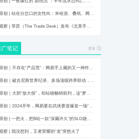
原创 | 一夜爆红的“副玩法”：半年流水过6亿，厂商争抢入局
原创 | 站在分岔口的女性向：米哈游、叠纸、网易、腾讯谁能赢？
观察 | 萃弈（The Trade Desk）发布《北美手游市场品牌出海增长白皮书》：中国厂商表现不凡，智能大屏成新营销赛道
推广笔记
更多
原创｜不存在“产品荒”：网易手上藏的又一神作曝光，这次要引爆日式RPG！
原创｜破吉尼斯世界纪录、多场顶级跨界联动，《王国纪元》又整了新活！
原创｜大胆“放大假”，却站稳畅销前列，这“梦幻”操作让多少人眼红！
原创｜2024开年，网易要在武侠赛道爆发一场“品类革命”
原创 | 一把火，把B站一款“深藏许久”的SLG烧出圈了
观察 | 我没想到，王者荣耀的“龙”突然火了