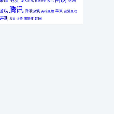
电竞
荣耀
网易
盛大游戏
索尼
移动电竞
腾讯
游戏
腾讯游戏
苹果
英雄互娱
蓝港互动
评测
韩国
谷歌
运营
阴阳师