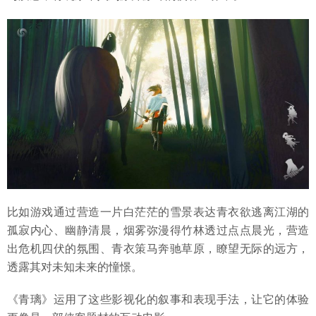
比如游戏通过营造一片白茫茫的雪景表达青衣欲逃离江湖的
孤寂内心、幽静清晨，烟雾弥漫得竹林透过点点晨光，营造
出危机四伏的氛围、青衣策马奔驰草原，瞭望无际的远方，
透露其对未知未来的憧憬。
《青璃》运用了这些影视化的叙事和表现手法，让它的体验