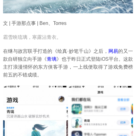
文 | 手游那点事 | Ben、Torres
霜雪映琉璃，寒露沾青衣。
在继与故宫联手打造的《绘真·妙笔千山》之后，
网易
的又一
款自研独立向手游《
青璃
》也于昨日正式登陆iOS平台。这款
主打浪漫情怀的东方侠客手游，一上线便取得了游戏免费榜
前五的不错成绩。