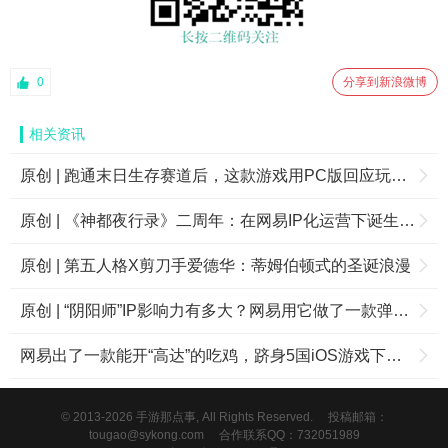
0
分享到新浪微博
相关资讯
原创 | 跑通末日生存赛道后，这款游戏用PC版回应玩家的呼声
原创 | 《神都夜行录》二周年：在网易IP化运营下诞生的“国风”品牌
原创 | 第五人格X剪刀手爱德华：蒂姆伯顿式的圣诞浪漫
原创 | “阴阳师”IP影响力有多大？网易用它做了一款弹珠游戏，TapTap评分高达9.8分
网易出了一款能开“高达”的吃鸡，跻身5国iOS游戏下载榜Top10、TapTap8.8分 | 一周游戏看点
© 2013-2026 手游那点事, All Rights Reserved.
投稿邮箱：
tougao@sykong.com
合作联系QQ：732051989