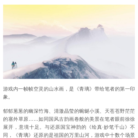
游戏内一帧帧空灵的山水画，是《青璃》带给笔者的第一印
象。
郁郁葱葱的幽深竹海、清澈晶莹的蜿蜒小溪、天苍苍野茫茫
的塞外草原……如同国风古韵画卷般的美景在笔者眼前徐徐
展开，意境十足。与还原国宝神韵的《绘真·妙笔千山》不
同，《青璃》还原的是祖国的万里山河，游戏中十数个场景