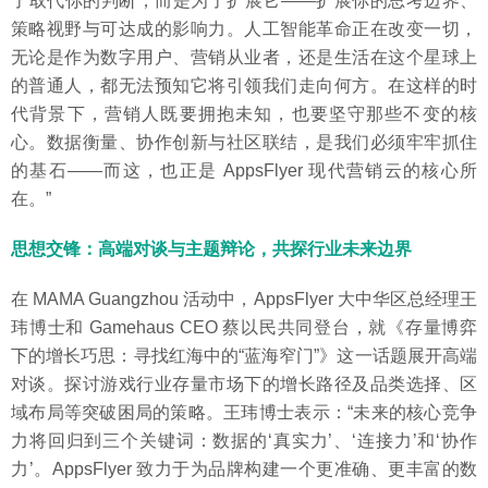
了取代你的判断，而是为了扩展它——扩展你的思考边界、
策略视野与可达成的影响力。人工智能革命正在改变一切，
无论是作为数字用户、营销从业者，还是生活在这个星球上
的普通人，都无法预知它将引领我们走向何方。在这样的时
代背景下，营销人既要拥抱未知，也要坚守那些不变的核
心。数据衡量、协作创新与社区联结，是我们必须牢牢抓住
的基石——而这，也正是 AppsFlyer 现代营销云的核心所
在。”
思想交锋：高端对谈与主题辩论，共探行业未来边界
在 MAMA Guangzhou 活动中，AppsFlyer 大中华区总经理王
玮博士和 Gamehaus CEO 蔡以民共同登台，就《存量博弈
下的增长巧思：寻找红海中的“蓝海窄门”》这一话题展开高端
对谈。探讨游戏行业存量市场下的增长路径及品类选择、区
域布局等突破困局的策略。王玮博士表示：“未来的核心竞争
力将回归到三个关键词：数据的‘真实力’、‘连接力’和‘协作
力’。AppsFlyer 致力于为品牌构建一个更准确、更丰富的数