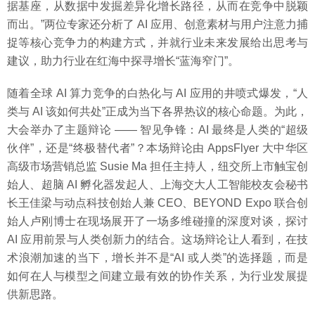
据基座，从数据中发掘差异化增长路径，从而在竞争中脱颖
而出。”两位专家还分析了 AI 应用、创意素材与用户注意力捕
捉等核心竞争力的构建方式，并就行业未来发展给出思考与
建议，助力行业在红海中探寻增长“蓝海窄门”。
随着全球 AI 算力竞争的白热化与 AI 应用的井喷式爆发，“人
类与 AI 该如何共处”正成为当下各界热议的核心命题。为此，
大会举办了主题辩论 —— 智见争锋：AI 最终是人类的“超级
伙伴”，还是“终极替代者”？本场辩论由 AppsFlyer 大中华区
高级市场营销总监 Susie Ma 担任主持人，纽交所上市触宝创
始人、超脑 AI 孵化器发起人、上海交大人工智能校友会秘书
长王佳梁与动点科技创始人兼 CEO、BEYOND Expo 联合创
始人卢刚博士在现场展开了一场多维碰撞的深度对谈，探讨
AI 应用前景与人类创新力的结合。这场辩论让人看到，在技
术浪潮加速的当下，增长并不是“AI 或人类”的选择题，而是
如何在人与模型之间建立最有效的协作关系，为行业发展提
供新思路。