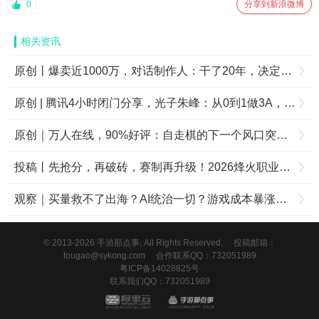
0
分享到新浪微博
相关资讯
原创丨爆卖近1000万，对话制作人：干了20年，决定在中国拼一把
原创 | 腾讯4小时闭门分享，光子朱峰：从0到1做3A，坚守长期主义
原创｜万人在线，90%好评：自走棋的下一个风口突然爆了？
投稿丨先抢分，再破砖，赛制再升级！2026烽火职业联赛夏季赛8月5日开赛
观察｜买量救不了出海？AI统治一切？游戏成本暴涨？——对话谷歌
© 2013-2026 手游那点事, All Rights Reserved.
投稿邮箱：
tougao@sykong.com
合作联系QQ：732051989
粤ICP备14028825号
联系我们QQ：732051989