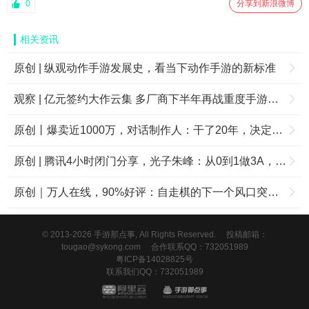
0
分享到新浪微博
相关资讯
原创 | 纵观动作手游发展史，看当下动作手游的新标准
观察 | 亿元签约大作云集 多厂商下半年再战重度手游市场
原创丨爆卖近1000万，对话制作人：干了20年，决定在中国拼一把
原创 | 腾讯4小时闭门分享，光子朱峰：从0到1做3A，坚守长期主义
原创｜万人在线，90%好评：自走棋的下一个风口突然爆了？
© 2013-2026 手游那点事, All Rights Reserved.
投稿邮箱：
tougao@sykong.com
合作联系QQ：732051989
粤ICP备14028825号
联系我们QQ：732051989