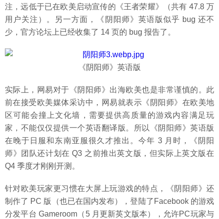
注，远低于已在欧美启动宣传的《王者荣耀》（共有 47.8 万
用户关注）。另一方面，《阴阳师》英语版似乎 bug 还不
少，官方论坛上已经收集了 14 页的 bug 报告了。
《阴阳师》英语版
实际上，网易对于《阴阳师》出海欧美也是非常谨慎的。此
前在接受欧美媒体采访中，网易就表示《阴阳师》在欧美地
区可能会撞上文化墙，需要提供高质量的游戏内容满足玩
家，不能仅仅提供一个英语翻译版。所以《阴阳师》英语版
在晚于日服和东南亚服很久才推出。今年 3 月时，《阴阳
师》团队还计划在 Q3 之前推出英文版，但实际上英文版在
Q4 季度才刚刚开测。
针对欧美玩家更习惯在大屏上玩游戏的特点，《阴阳师》还
制作了 PC 版（也已在国内发布），登陆了Facebook 的游戏
分发平台 Gameroom（5 月更新英文版本），允许PC玩家与