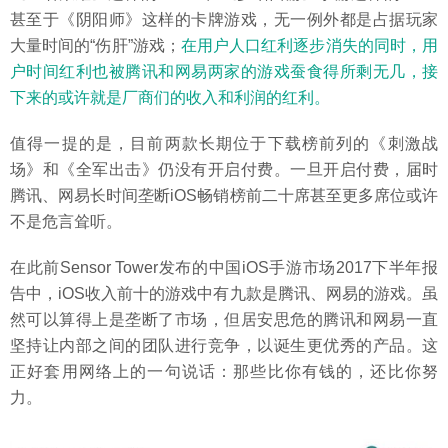
甚至于《阴阳师》这样的卡牌游戏，无一例外都是占据玩家
大量时间的“伤肝”游戏；
在用户人口红利逐步消失的同时，用
户时间红利也被腾讯和网易两家的游戏蚕食得所剩无几，接
下来的或许就是厂商们的收入和利润的红利。
值得一提的是，目前两款长期位于下载榜前列的《刺激战
场》和《全军出击》仍没有开启付费。一旦开启付费，届时
腾讯、网易长时间垄断iOS畅销榜前二十席甚至更多席位或许
不是危言耸听。
在此前Sensor Tower发布的中国iOS手游市场2017下半年报
告中，iOS收入前十的游戏中有九款是腾讯、网易的游戏。虽
然可以算得上是垄断了市场，但居安思危的腾讯和网易一直
坚持让内部之间的团队进行竞争，以诞生更优秀的产品。这
正好套用网络上的一句说话：那些比你有钱的，还比你努
力。