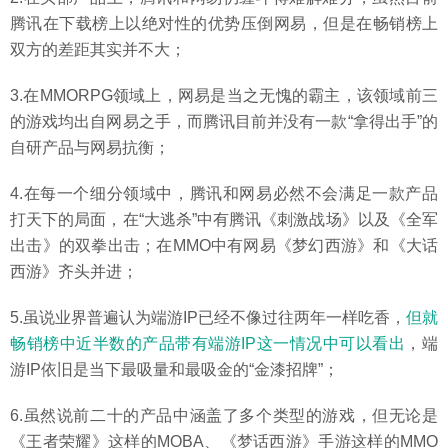
腾讯在下载榜上以绝对性的优势压倒网易，但是在畅销榜上
双方的差距其实并不大；
3.在MMORPG领域上，网易是当之无愧的霸主，该领域前三
的游戏均出自网易之手，而腾讯目前并没有一款“拿得出手”的
自研产品与网易抗衡；
4.在每一个细分领域中，腾讯和网易必然不会满足一款产品
打天下的局面，在“大逃杀”中有腾讯《刺激战场》以及《全军
出击》的双拳出击；在MMO中有网易《梦幻西游》和《大话
西游》齐头并进；
5.虽说业界普遍认为端游IP已经不像过往两年一样吃香，
但就
畅销榜中近半数的产品带有端游IP这一情况中可以看出
，端
游IP依旧是当下最吸量和最吸金的“金漆招牌”；
6.虽然说前二十的产品中涵盖了多个类型的游戏，但无论是
《王者荣耀》这样的MOBA、《梦话西游》手游这样的MMO