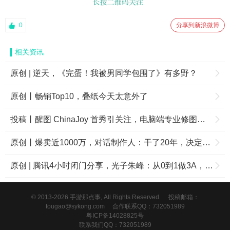
0
分享到新浪微博
相关资讯
原创 | 逆天，《完蛋！我被男同学包围了》有多野？
原创丨畅销Top10，叠纸今天太意外了
投稿丨醒图 ChinaJoy 首秀引关注，电脑端专业修图成摄影师新选择
原创丨爆卖近1000万，对话制作人：干了20年，决定在中国拼一把
原创 | 腾讯4小时闭门分享，光子朱峰：从0到1做3A，坚守长期主义
© 2013-2026 手游那点事, All Rights Reserved.
投稿邮箱：
tougao@sykong.com
合作联系QQ：732051989
粤ICP备14028825号
联系我们QQ：732051989