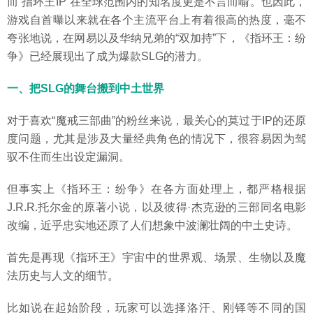
而“指环王IP”在全球范围内的知名度更是不言而喻。也因此，
游戏自首曝以来就在各个主流平台上有着很高的热度，毫不
夸张地说，在网易以及华纳兄弟的“双加持”下，《指环王：纷
争》已经展现出了成为爆款SLG的潜力。
一、把SLG的舞台搬到中土世界
对于喜欢“魔戒三部曲”的粉丝来说，最关心的莫过于IP的还原
度问题，尤其是涉及大量经典角色的情况下，很容易因为驾
驭不住而生出设定漏洞。
但事实上《指环王：纷争》在各方面处理上，都严格根据
J.R.R.托尔金的原著小说，以及彼得·杰克逊的三部同名电影
改编，近乎忠实地还原了人们想象中波澜壮阔的中土史诗。
首先是再现《指环王》宇宙中的世界观、场景、生物以及魔
法历史与人文的细节。
比如说在起始阶段，玩家可以选择洛汗、刚铎等不同的国