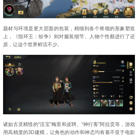
题材与环境是更大层面的包装，精细到各个将领的形象塑造
上，《指环王：纷争》则对服装细节、人物个性都进行了还
原，让这个世界鲜活不少。
诸如古灵精怪的“活宝”梅里和皮聘、“神行客”阿拉贡等，游戏
用高精度的3D建模，让角色的动作和神态均有着不亚于电影