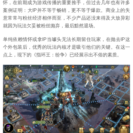
怀，在前期成为游戏传播的重要推手，但过去几年也有许多
案例证明：大IP并不等于畅销，更不等于爆款。商业上的失
意常常与粉丝经济相伴而至，不少产品还没来得及大放异彩
就因为玩法欠妥被粉丝抛弃，最后黯然退场。
单纯依赖情怀或拿IP当噱头无法长期留住玩家，在抛去IP这
个外包装后，优秀的玩法内核才是吸引他们的关键。在这一
点上，现下的《指环王：纷争》已经展示出不俗的素质。