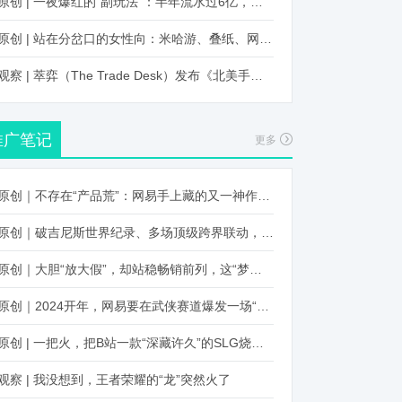
原创 | 一夜爆红的“副玩法”：半年流水过6亿，厂商争抢入局
原创 | 站在分岔口的女性向：米哈游、叠纸、网易、腾讯谁能赢？
观察 | 萃弈（The Trade Desk）发布《北美手游市场品牌出海增长白皮书》：中国厂商表现不凡，智能大屏成新营销赛道
推广笔记
更多
原创｜不存在“产品荒”：网易手上藏的又一神作曝光，这次要引爆日式RPG！
原创｜破吉尼斯世界纪录、多场顶级跨界联动，《王国纪元》又整了新活！
原创｜大胆“放大假”，却站稳畅销前列，这“梦幻”操作让多少人眼红！
原创｜2024开年，网易要在武侠赛道爆发一场“品类革命”
原创 | 一把火，把B站一款“深藏许久”的SLG烧出圈了
观察 | 我没想到，王者荣耀的“龙”突然火了