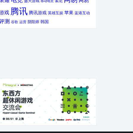
电竞
荣耀
网易
盛大游戏
索尼
移动电竞
腾讯
游戏
腾讯游戏
苹果
英雄互娱
蓝港互动
评测
韩国
谷歌
运营
阴阳师