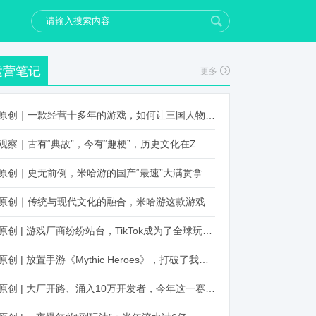
运营笔记
更多
原创｜一款经营十多年的游戏，如何让三国人物“活”起来？
观察｜古有“典故”，今有“趣梗”，历史文化在Z世代创新下焕发新生机
原创｜史无前例，米哈游的国产“最速”大满贯拿到了！
原创｜传统与现代文化的融合，米哈游这款游戏品牌跨界再出新招
原创 | 游戏厂商纷纷站台，TikTok成为了全球玩家新阵地？
原创 | 放置手游《Mythic Heroes》，打破了我们对韩国发行的认知
原创 | 大厂开路、涌入10万开发者，今年这一赛道又火起来了！了