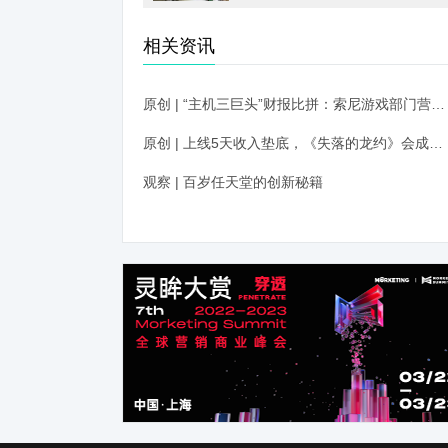
相关资讯
原创 | “主机三巨头”财报比拼：索尼游戏部门营收增长2.4倍，任天堂业绩未达预期
原创 | 上线5天收入垫底，《失落的龙约》会成为任天堂名下最“失败”的一款手游吗？
观察 | 百岁任天堂的创新秘籍