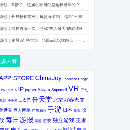
原创 | 看懵了，这届玩家居然是这样过年的？
原创｜长居畅销前列，疯抢春节档，这款“三国”火得太离谱了
原创｜网易再疯一次：号称“投入最大”的武侠RPG要在上半年炸了！
原创｜凌晨3点整大活，活跃&流水猛翻倍，一场“逆袭”把我看傻了！
最多人看
ChinaJoy
APP STORE
Facebook
Google
VR
IP
Steam
jagger
三七
Supercell
Play
HTML5
任天堂
北京
好春光
完
互娱
二次元
中手游
手游
欣
日本
美世界
巨人网络
广东
微软
暴雪
每日游报
独立游戏
欣
王者
游戏
渠道
网易